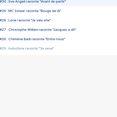
#30 : Eve Angeli raconte "Avant de partir"
#29 : MC Solaar raconte "Bouge de là"
28 : Lorie raconte "Je vais vite"
#27 : Christophe Willem raconte "Jacques a dit"
#26 : Chimène Badi raconte "Entre nous"
#25 : Indochine raconte "3e sexe"
#24 : Zaho raconte "C'est chelou"
#23 : Patrick Bruel raconte "Au café des délices"
#22 : Kyo raconte "Le chemin"
#21 : Nolwenn Leroy raconte "Cassé"
#20 : Patrick Hernandez raconte "Born to be alive"
#19 : Lorie raconte "Près de moi"
#18 : Michael Jones raconte "A nos actes manqués" (avec Jean-Jacque