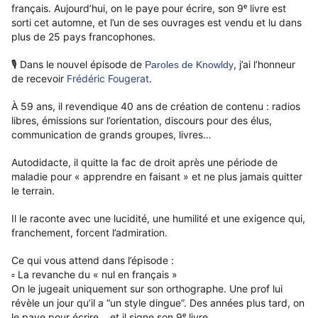
français.
Aujourd’hui, on le paye pour écrire, son 9ᵉ livre est
sorti cet automne, et l’un de ses ouvrages est vendu et lu dans
plus de 25 pays francophones.
🎙 Dans le nouvel épisode de
, j’ai l’honneur
Paroles de Knowldy
de recevoir
Frédéric Fougerat
.
À 59 ans, il revendique 40 ans de création de contenu : radios
libres, émissions sur l’orientation, discours pour des élus,
communication de grands groupes, livres…
Autodidacte, il quitte la fac de droit après une période de
maladie pour « apprendre en faisant » et ne plus jamais quitter
le terrain.
Il le raconte avec une lucidité, une humilité et une exigence qui,
franchement, forcent l’admiration.
Ce qui vous attend dans l’épisode :
▫️ La revanche du « nul en français »
On le jugeait uniquement sur son orthographe. Une prof lui
révèle un jour qu’il a “un style dingue”. Des années plus tard, on
le paye pour écrire… et il signe son 9ᵉ livre.