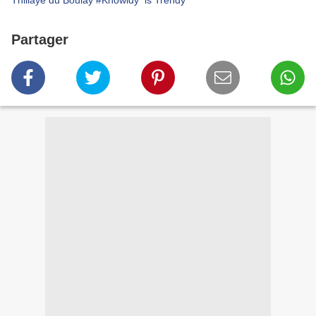
Thillaye du Boulay
#Knowldy is Trendy
Partager