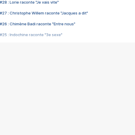
28 : Lorie raconte "Je vais vite"
#27 : Christophe Willem raconte "Jacques a dit"
#26 : Chimène Badi raconte "Entre nous"
#25 : Indochine raconte "3e sexe"
#24 : Zaho raconte "C'est chelou"
#23 : Patrick Bruel raconte "Au café des délices"
#22 : Kyo raconte "Le chemin"
#21 : Nolwenn Leroy raconte "Cassé"
#20 : Patrick Hernandez raconte "Born to be alive"
#19 : Lorie raconte "Près de moi"
#18 : Michael Jones raconte "A nos actes manqués" (avec Jean-Jacque
#17 : Khaled raconte "Aïcha"
#16 : Corneille raconte "Parce qu'on vient de loin"