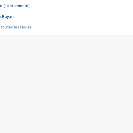
e (littéralement)
im Rayan
 toutes les règles
s les jeux vidéo
us choquant de Rockstar ? - Le scandale BULLY
e plus moche de Steam
du RÊVE tourne au CAUCHEMAR
pendant 8 heures
it… à tort
umiliés par un jeu vidéo
ire - Final Fantasy 8
ti un empire - Age of Empires