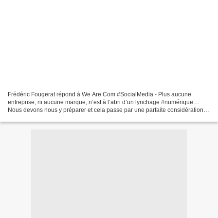
Frédéric Fougerat répond à We Are Com #SocialMedia - Plus aucune
entreprise, ni aucune marque, n’est à l’abri d’un lynchage #numérique ...
Nous devons nous y préparer et cela passe par une parfaite considération
de toutes les parties prenantes. Interview...