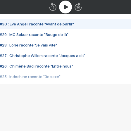
#30 : Eve Angeli raconte "Avant de partir"
#29 : MC Solaar raconte "Bouge de là"
28 : Lorie raconte "Je vais vite"
#27 : Christophe Willem raconte "Jacques a dit"
#26 : Chimène Badi raconte "Entre nous"
#25 : Indochine raconte "3e sexe"
#24 : Zaho raconte "C'est chelou"
#23 : Patrick Bruel raconte "Au café des délices"
#22 : Kyo raconte "Le chemin"
#21 : Nolwenn Leroy raconte "Cassé"
#20 : Patrick Hernandez raconte "Born to be alive"