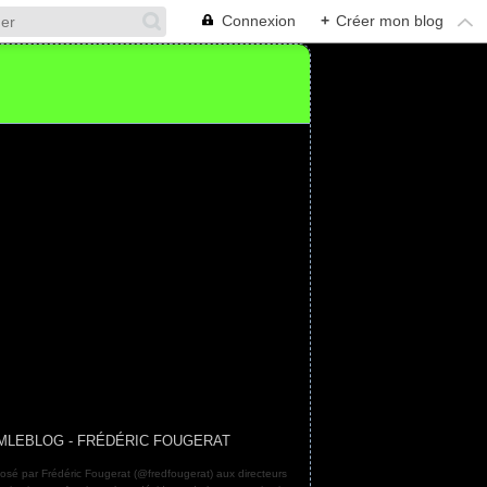
Connexion
+
Créer mon blog
MLEBLOG - FRÉDÉRIC FOUGERAT
osé par Frédéric Fougerat (@fredfougerat) aux directeurs