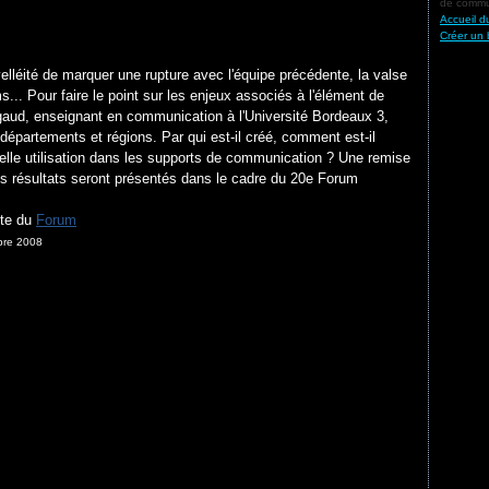
de commun
Accueil d
Créer un 
lléité de marquer une rupture avec l'équipe précédente, la valse
ms... Pour faire le point sur les enjeux associés à l'élément de
igaud, enseignant en communication à l'Université Bordeaux 3,
 départements et régions. Par qui est-il créé, comment est-il
uelle utilisation dans les supports de communication ? Une remise
les résultats seront présentés dans le cadre du 20e Forum
ite du
Forum
bre 2008