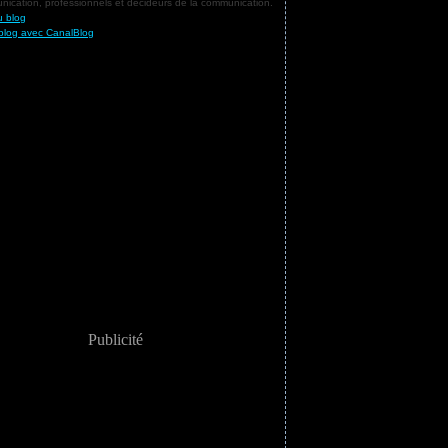
ication, professionnels et décideurs de la communication.
u blog
blog avec CanalBlog
Publicité