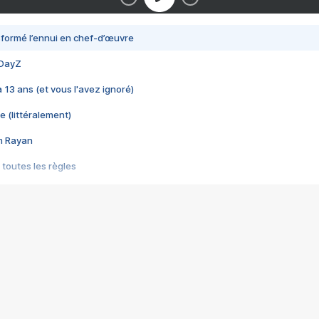
nsformé l’ennui en chef-d’œuvre
 DayZ
 a 13 ans (et vous l'avez ignoré)
e (littéralement)
im Rayan
 toutes les règles
s les jeux vidéo
us choquant de Rockstar ? - Le scandale BULLY
e plus moche de Steam
du RÊVE tourne au CAUCHEMAR
pendant 8 heures