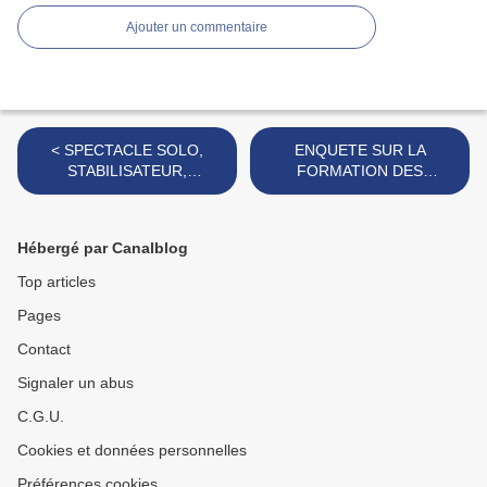
Ajouter un commentaire
< SPECTACLE SOLO,
ENQUETE SUR LA
STABILISATEUR,
FORMATION DES
STYLISME, STYLISTE,
RELATIONS MEDIA >
SUCCESSION, SUJET
COURT,
Hébergé par Canalblog
SURAMPLIFICATEUR,
SYNDICATION,
Top articles
SYNTONISEUR
Pages
Contact
Signaler un abus
C.G.U.
Cookies et données personnelles
Préférences cookies