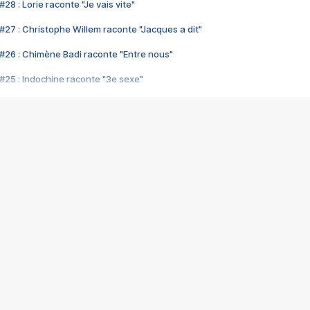
28 : Lorie raconte "Je vais vite"
#27 : Christophe Willem raconte "Jacques a dit"
#26 : Chimène Badi raconte "Entre nous"
#25 : Indochine raconte "3e sexe"
#24 : Zaho raconte "C'est chelou"
#23 : Patrick Bruel raconte "Au café des délices"
#22 : Kyo raconte "Le chemin"
#21 : Nolwenn Leroy raconte "Cassé"
#20 : Patrick Hernandez raconte "Born to be alive"
#19 : Lorie raconte "Près de moi"
#18 : Michael Jones raconte "A nos actes manqués" (avec Jean-Jacque
#17 : Khaled raconte "Aïcha"
#16 : Corneille raconte "Parce qu'on vient de loin"