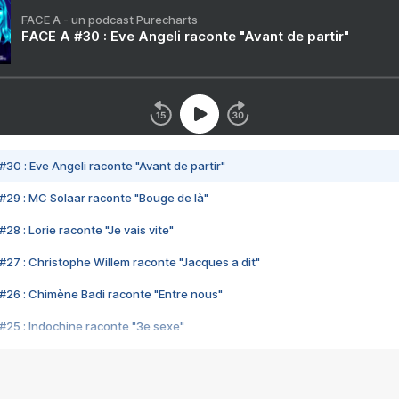
FACE A - un podcast Purecharts
FACE A #30 : Eve Angeli raconte "Avant de partir"
#30 : Eve Angeli raconte "Avant de partir"
#29 : MC Solaar raconte "Bouge de là"
28 : Lorie raconte "Je vais vite"
#27 : Christophe Willem raconte "Jacques a dit"
#26 : Chimène Badi raconte "Entre nous"
#25 : Indochine raconte "3e sexe"
#24 : Zaho raconte "C'est chelou"
#23 : Patrick Bruel raconte "Au café des délices"