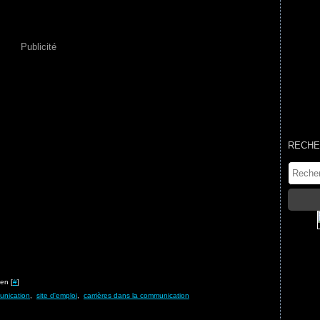
Publicité
RECHE
en [
#
]
unication
,
site d'emploi
,
carrières dans la communication