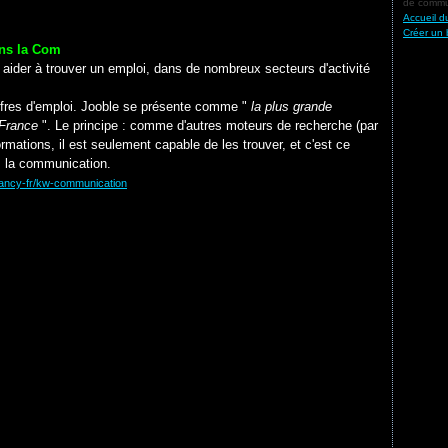
de commun
Accueil d
Créer un 
ans la Com
: aider à trouver un emploi, dans de nombreux secteurs d'activité
offres d'emploi. Jooble se présente comme "
la plus grande
n France
". Le principe : comme d'autres moteurs de recherche (par
rmations, il est seulement capable de les trouver, et c'est ce
s la communication.
acancy-fr/kw-communication