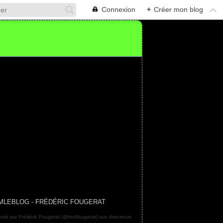
Connexion
+
Créer mon blog
MLEBLOG - FRÉDÉRIC FOUGERAT
osé par Frédéric Fougerat (@fredfougerat) aux directeurs