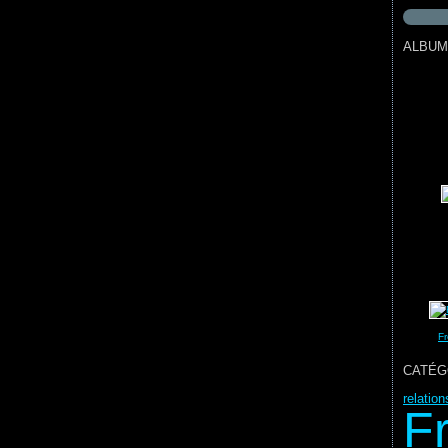
ALBUM
Fr
CATÉG
relatio
F