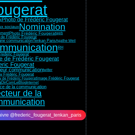
ougerat
Photo de Frédéric Fougerat
k
Nomination
x sociaux
ment
Photo Frédéric Fougerat
web
 de Frédéric Fougerat
Tenkan Paris
ne communication
Agathe Weil
mmunication
RH
rederic Fougerat
e de Frédéric Fougerat
eric Fougerat
teur communication
twitter
ew Frédéric Fougerat
Image Frédéric Fougerat
w de Frédéric Fougerat
a
DirComLeBlog
Internet
rice de la communication
ecteur de la
munication
ivre @frederic_fougerat_tenkan_paris