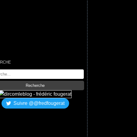
RCHE
Suivre @@fredfougerat