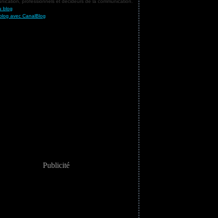
ication, professionnels et décideurs de la communication.
u blog
blog avec CanalBlog
Publicité