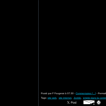
Posté par F Fougerat à 07:30 -
Commentaires [
…
]
- Permali
Tags:
site web
,
site internet
,
Jooble
,
emploi dans la comm