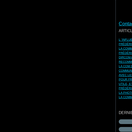
Contac
ARTIC
L 'INFL
FRÉDÉRI
LA COMM
FRÉDÉRI
DIRCOM-
RECOMMA
LA COM 
COMMUNI
AVEC LE
POUR FR
UTILE, 
FRÉDÉRI
LA PHOT
LA COMM
DERNI