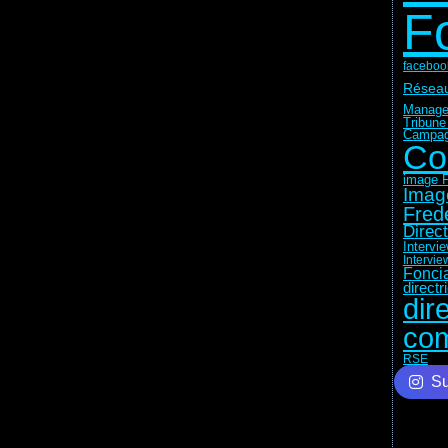
F
faceboo
Réseau
Manage
Tribune
Campag
Co
image F
Imag
Fred
Direc
Intervi
Intervie
Fonci
direct
dir
com
RSE
Su