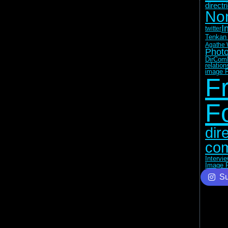
direct
No
I
twitter
Tenkan 
Agathe 
Photo
DirCom
relatio
image F
F
F
dir
com
Intervi
Image F
Su