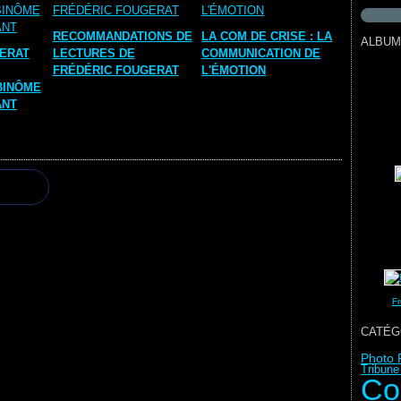
RECOMMANDATIONS DE
LA COM DE CRISE : LA
ALBUM
ERAT
LECTURES DE
COMMUNICATION DE
FRÉDÉRIC FOUGERAT
L'ÉMOTION
BINÔME
ANT
Fr
CATÉG
Photo 
Tribune
Co