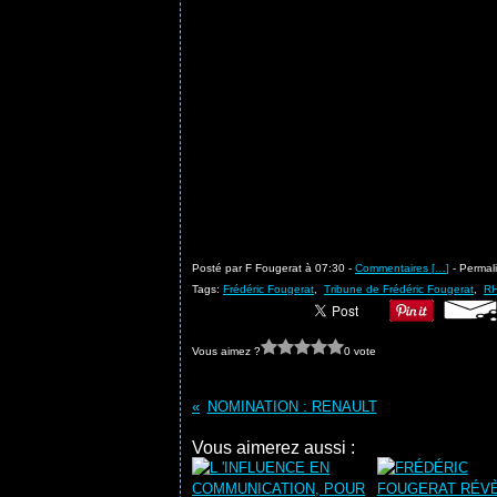
Posté par F Fougerat à 07:30 -
Commentaires [
…
]
- Permali
Tags:
Frédéric Fougerat
,
Tribune de Frédéric Fougerat
,
R
Vous aimez ?
0 vote
NOMINATION : RENAULT
Vous aimerez aussi :