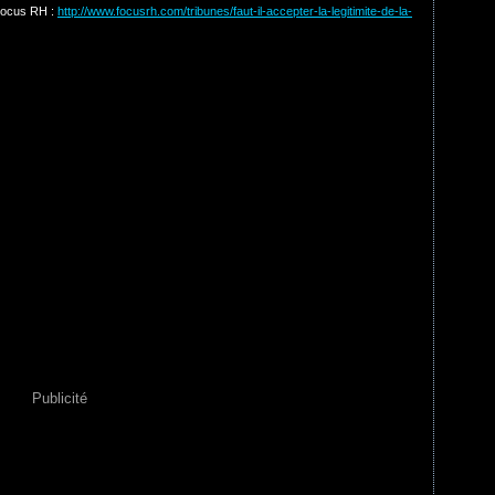
 Focus RH :
http://www.focusrh.com/tribunes/faut-il-accepter-la-legitimite-de-la-
Publicité