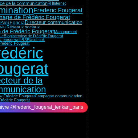
rice de la communication
RH
Internet
mination
Frederic Fougerat
mage de Frédéric Fougerat
Directeur communication
Foncia
Paris
Réseaux sociaux
Weil
 de Frédéric Fougerat
Management
LeBlog
Interview de Frédéric Fougerat
ns presse
web
RSE
facebook
rederic Fougerat
rédéric
ougerat
ecteur de la
munication
ew Frédéric Fougerat
Campagne communication
rédéric Fougerat
ivre @frederic_fougerat_tenkan_paris