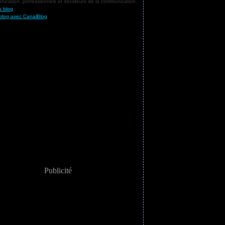
ication, professionnels et décideurs de la communication.
u blog
blog avec CanalBlog
Publicité