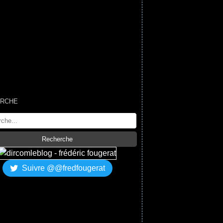
RCHE
Suivre @@fredfougerat