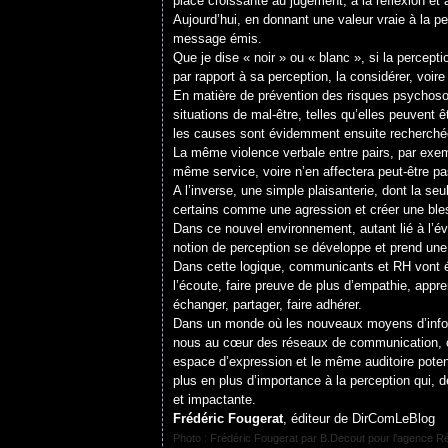
place croissante au jugement, à la réflexion et à
Aujourd’hui, en donnant une valeur vraie à la p
message émis.
Que je dise « noir » ou « blanc », si la percepti
par rapport à sa perception, la considérer, voir
En matière de prévention des risques psychosoci
situations de mal-être, telles qu’elles peuvent
les causes sont évidemment ensuite recherchées
La même violence verbale entre pairs, par exem
même service, voire n’en affectera peut-être pa
A l’inverse, une simple plaisanterie, dont la se
certains comme une agression et créer une ble
Dans ce nouvel environnement, autant lié à l’év
notion de perception se développe et prend une 
Dans cette logique, communicants et RH vont ég
l’écoute, faire preuve de plus d’empathie, app
échanger, partager, faire adhérer.
Dans un monde où les nouveaux moyens d’infor
nous au cœur des réseaux de communication, où
espace d’expression et le même auditoire potenti
plus en plus d’importance à la perception qui, de
et impactante.
Frédéric Fougerat
, éditeur de DirComLeBlog
Photo : Frédéric Fougerat par B.Decout pour l'agence R