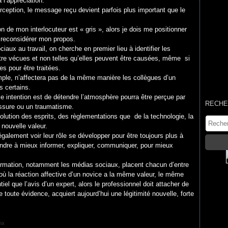
 l’appréciation.
erception, le message reçu devient parfois plus important que le
on de mon interlocuteur est « gris », alors je dois me positionner
e reconsidérer mon propos.
aux au travail, on cherche en premier lieu à identifier les
 être vécues et non telles qu’elles peuvent être causées, même si
 pour être traitées.
ple, n’affectera pas de la même manière les collègues d’un
s certains.
ule intention est de détendre l’atmosphère pourra être perçue par
RECHE
ssure ou un traumatisme.
olution des esprits, des règlementations que de la technologie, la
nouvelle valeur.
alement voir leur rôle se développer pour être toujours plus à
rendre à mieux informer, expliquer, communiquer, pour mieux
mation, notamment les médias sociaux, placent chacun d’entre
 la réaction affective d’un novice a la même valeur, le même
el que l’avis d’un expert, alors le professionnel doit attacher de
 toute évidence, acquiert aujourd’hui une légitimité nouvelle, forte
éa