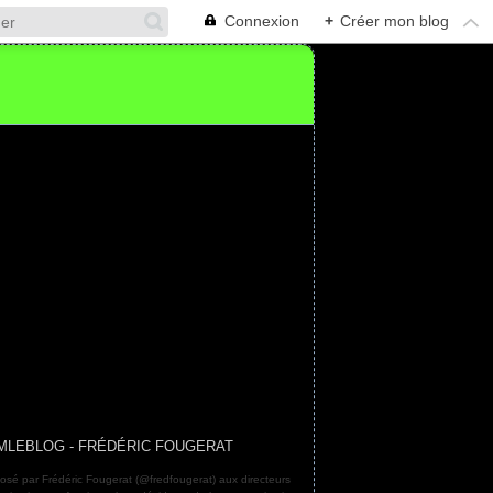
Connexion
+
Créer mon blog
MLEBLOG - FRÉDÉRIC FOUGERAT
osé par Frédéric Fougerat (@fredfougerat) aux directeurs