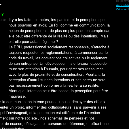
de commun
Accueil d
T
Créer un 
n ?
Il y a les faits, les actes, les paroles, et la perception que
nous pouvons en avoir. En RH comme en communication, la
notion de perception est de plus en plus prise en compte car
elle peut être différente de la réalité ou des intentions. Mais
est-elle pour autant légitime ?
Le DRH, professionnel socialement responsable, s’attache à
toujours respecter les règlementations, à commencer par le
code du travail, les conventions collectives ou le règlement
de son entreprise. En développeur, il s’efforcera d’accorder
toute son attention à l’humain, pour gérer ses ressources
avec le plus de proximité et de considération. Pourtant, la
perception d’autrui sur ses intentions et ses actes ne sera
pas nécessairement conforme à la réalité, à sa réalité.
Alors que l’intention peut-être bonne, la perception peut être
mauvaise.
a communication interne pourra lui aussi déployer des efforts
nter un projet, informer des collaborateurs, sans parvenir à ses
’il l’envisageait, si la perception est différente de l’intention.
rtement sur notre société , nos schémas de pensées et nos
et de nuance, déplaçant les curseurs de référence, et offrant une