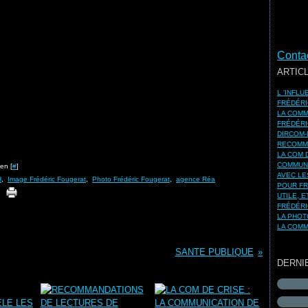
Contac
ARTIC
L 'INFL
FRÉDÉRI
LA COMM
FRÉDÉRI
DIRCOM-
RECOMMA
LA COM 
COMMUNI
en [
#
]
AVEC LE
H
,
Image Frédéric Fougerat
,
Photo Frédéric Fougerat
,
agence Réa
POUR FR
UTILE, 
FRÉDÉRI
LA PHOT
LA COMM
SANTE PUBLIQUE
DERNI