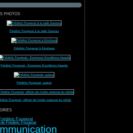
S PHOTOS
Frédéric Fougerat à la salle Gaveau
Frédéric Fougerat à Kinshasa
Frédéric Fougerat - European Excellence Awards
Frédéric Fougerat, auteur
édéric Fougerat, officier de l'ordre national du mérite
ORIES
Frédéric Fougerat
 de Frédéric Fougerat
mmunication