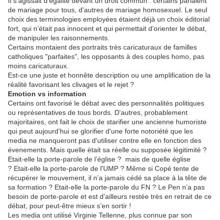
Il s’agissait d’égalité devant un droit commun : certains parlaient
de mariage pour tous, d'autres de mariage homosexuel. Le seul
choix des terminologies employées étaient déjà un choix éditorial
fort, qui n’était pas innocent et qui permettait d’orienter le débat,
de manipuler les raisonnements.
Certains montaient des portraits très caricaturaux de familles
catholiques "parfaites", les opposants à des couples homo, pas
moins caricaturaux.
Est-ce une juste et honnête description ou une amplification de la
réalité favorisant les clivages et le rejet ?
Emotion vs information
Certains ont favorisé le débat avec des personnalités politiques
ou représentatives de tous bords. D'autres, probablement
majoritaires, ont fait le choix de starifier une ancienne humoriste
qui peut aujourd’hui se glorifier d'une forte notoriété que les
media ne manqueront pas d'utiliser contre elle en fonction des
évenements. Mais quelle était sa réelle ou supposée légitimité ?
Etait-elle la porte-parole de l’église ? mais de quelle église
? Etait-elle la porte-parole de l'UMP ? Même si Copé tente de
récupérer le mouvement, il n’a jamais cédé sa place à la tête de
sa formation ? Etait-elle la porte-parole du FN ? Le Pen n’a pas
besoin de porte-parole et est d'ailleurs restée très en retrait de ce
débat, pour peut-être mieux s’en sortir !
Les media ont utilisé Virginie Tellenne, plus connue par son