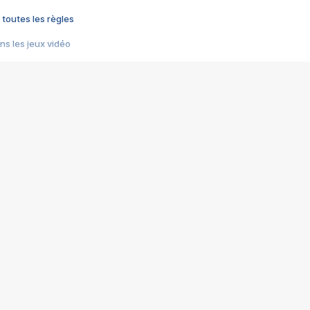
 toutes les règles
s les jeux vidéo
us choquant de Rockstar ? - Le scandale BULLY
e plus moche de Steam
du RÊVE tourne au CAUCHEMAR
pendant 8 heures
it… à tort
umiliés par un jeu vidéo
ire - Final Fantasy 8
ti un empire - Age of Empires
story DOFUS
tard, il crée l'un des pires jeux de tous les temps, MindsEye.