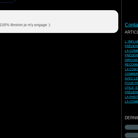
Contac
 100% féminin je m'y engage :)
ARTIC
L 'INFL
FRÉDÉR
LA COMM
FRÉDÉR
DIRCOM-
RECOMM
LA COM 
COMMUNI
AVEC LE
POUR FR
UTILE, 
FRÉDÉR
LA PHO
LA COMM
DERNI