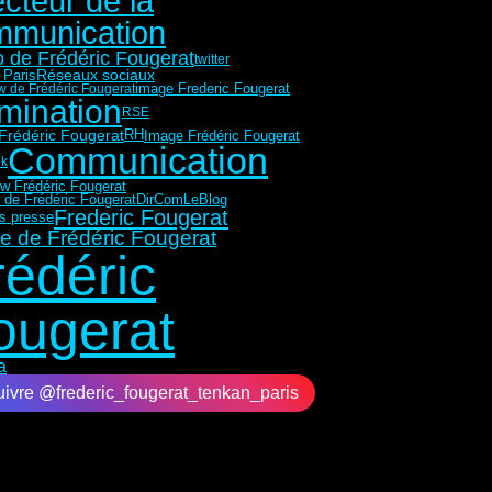
ecteur de la
mmunication
 de Frédéric Fougerat
twitter
Réseaux sociaux
 Paris
ew de Frédéric Fougerat
image Frederic Fougerat
mination
RSE
Frédéric Fougerat
RH
Image Frédéric Fougerat
Communication
ok
ew Frédéric Fougerat
 de Frédéric Fougerat
DirComLeBlog
Frederic Fougerat
ns presse
e de Frédéric Fougerat
rédéric
ougerat
a
ivre @frederic_fougerat_tenkan_paris