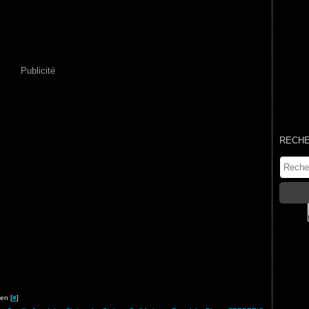
Publicité
RECH
en [
#
]