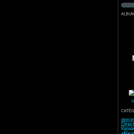
ALBU
F
CATÉG
direct
Direc
Manag