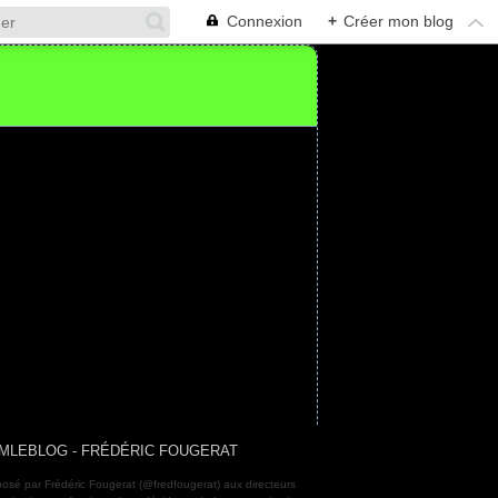
Connexion
+
Créer mon blog
MLEBLOG - FRÉDÉRIC FOUGERAT
osé par Frédéric Fougerat (@fredfougerat) aux directeurs