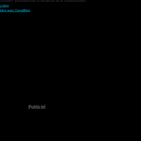
nication, professionnels et décideurs de la communication.
u blog
 blog avec CanalBlog
Publicité