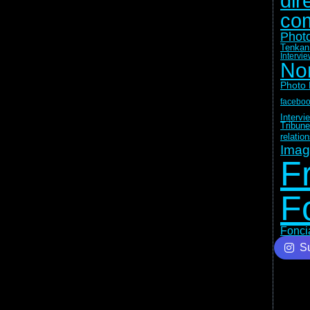
dir
co
Photo
Tenkan
Intervi
No
Photo 
facebo
Intervi
Tribune
relatio
Imag
F
F
Fonci
Su