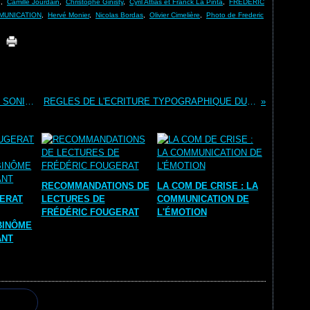
g
,
Camille Jourdain
,
Christophe Ginisty
,
Cyril Attias et Franck La Pinta
,
FREDERIC
MUNICATION
,
Hervé Monier
,
Nicolas Bordas
,
Olivier Cimelière
,
Photo de Frederic
INTERVIEW DE FREDERIC FOUGERAT ET SONIA CORDIER
REGLES DE L'ECRITURE TYPOGRAPHIQUE DU FRANCAIS
RECOMMANDATIONS DE
LA COM DE CRISE : LA
GERAT
LECTURES DE
COMMUNICATION DE
FRÉDÉRIC FOUGERAT
L'ÉMOTION
BINÔME
ANT