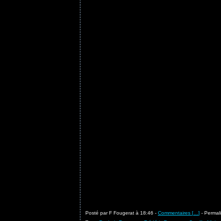
Posté par F Fougerat à 18:46 -
Commentaires [
…
]
- Permali