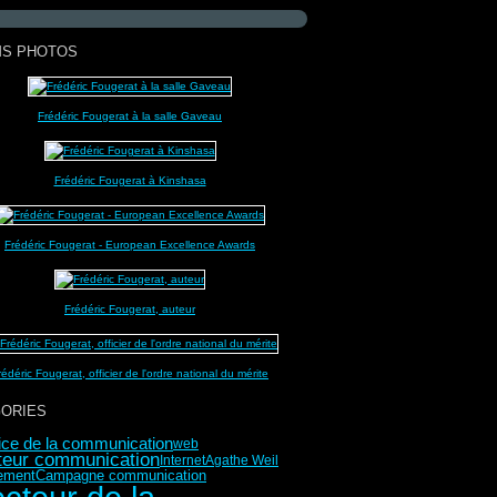
MS PHOTOS
Frédéric Fougerat à la salle Gaveau
Frédéric Fougerat à Kinshasa
Frédéric Fougerat - European Excellence Awards
Frédéric Fougerat, auteur
rédéric Fougerat, officier de l'ordre national du mérite
ORIES
rice de la communication
web
teur communication
Internet
Agathe Weil
ement
Campagne communication