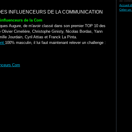
de commu
Accueil d
Créer un
DES INFLUENCEURS DE LA COMMUNICATION
influenceurs de la Com
bliques Augure, de m'avoir classé dans son premier TOP 10 des
 Olivier Cimelière, Christophe Ginisty, Nicolas Bordas, Yann
lle Jourdain, Cyril Attias et Franck La Pinta.
ent
100% masculin, il lui faut maintenant relever un challenge :