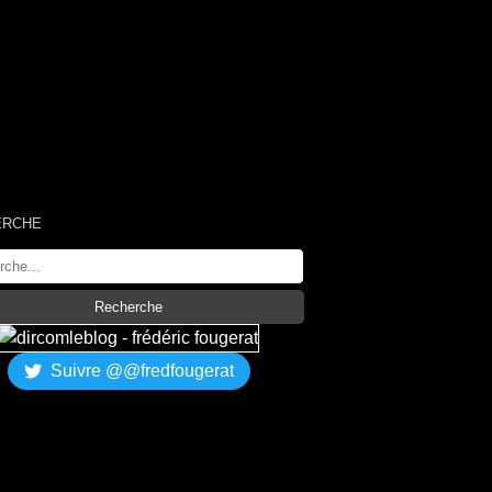
ERCHE
Suivre @@fredfougerat