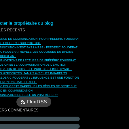
ter le propriétaire du blog
LES RÉCENTS
UENCE EN COMMUNICATION, POUR FRÉDÉRIC FOUGERAT
IC FOUGERAT SUR YOUTUBE
UNICATION N'EST PAS LA RSE - FRÉDÉRIC FOUGERAT
IC FOUGERAT RÉVÈLE LES COULISSES DU BINÔME
DIRIGEANT
ANDATIONS DE LECTURES DE FRÉDÉRIC FOUGERAT
DE CRISE : LA COMMUNICATION DE L'ÉMOTION
CATION DE CRISE - LE PUBLIC EST IMPITOYABLE
S HYPOCRITES, JAMAIS AVEC LES IMPARFAITS
ÉDÉRIC FOUGERAT : L'INFLUENCE EST UNE FONCTION
ET NON UN STATUT FUTILE
IC FOUGERAT RAPPELLE LES RÈGLES DE DROIT SUR
TO EN COMMUNICATION
UNICATION EST-ELLE UN VRAI MÉTIER ?
Flux RSS
ERS COMMENTAIRES