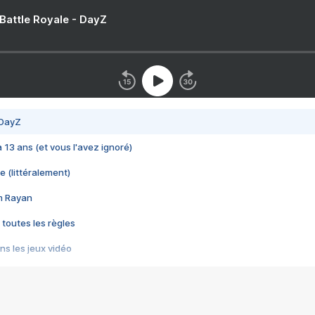
 Battle Royale - DayZ
 DayZ
 a 13 ans (et vous l'avez ignoré)
e (littéralement)
im Rayan
 toutes les règles
s les jeux vidéo
us choquant de Rockstar ? - Le scandale BULLY
e plus moche de Steam