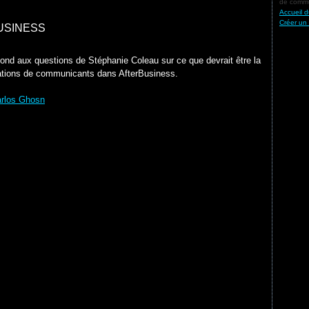
de commu
Accueil d
Créer un
USINESS
ond aux questions de Stéphanie Coleau sur ce que devrait être la
ations de communicants dans AfterBusiness.