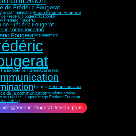
mmunication
e de Frédéric Fougerat
Photo Frédéric Fougerat
ne communication
 de Frédéric Fougerat
RH
facebook
ew Frédéric Fougerat
 de Frédéric Fougerat
teur communication
eric Fougerat
Management
rédéric
ougerat
 Paris
web
twitter
Internet
Agathe Weil
mmunication
mination
Foncia
Réseaux sociaux
rice de la communication
relations presse
ew de Frédéric Fougerat
image Frederic Fougerat
rComLeBlog
ivre @frederic_fougerat_tenkan_paris