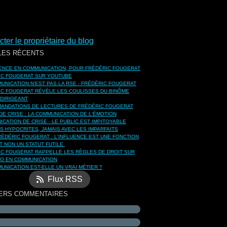
ter le propriétaire du blog
LES RÉCENTS
UENCE EN COMMUNICATION, POUR FRÉDÉRIC FOUGERAT
IC FOUGERAT SUR YOUTUBE
UNICATION N'EST PAS LA RSE - FRÉDÉRIC FOUGERAT
IC FOUGERAT RÉVÈLE LES COULISSES DU BINÔME
DIRIGEANT
ANDATIONS DE LECTURES DE FRÉDÉRIC FOUGERAT
DE CRISE : LA COMMUNICATION DE L'ÉMOTION
CATION DE CRISE - LE PUBLIC EST IMPITOYABLE
S HYPOCRITES, JAMAIS AVEC LES IMPARFAITS
ÉDÉRIC FOUGERAT : L'INFLUENCE EST UNE FONCTION
ET NON UN STATUT FUTILE
IC FOUGERAT RAPPELLE LES RÈGLES DE DROIT SUR
TO EN COMMUNICATION
UNICATION EST-ELLE UN VRAI MÉTIER ?
Flux RSS
ERS COMMENTAIRES