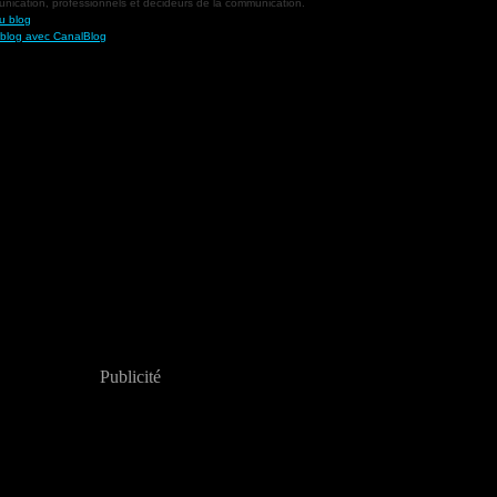
nication, professionnels et décideurs de la communication.
u blog
 blog avec CanalBlog
Publicité