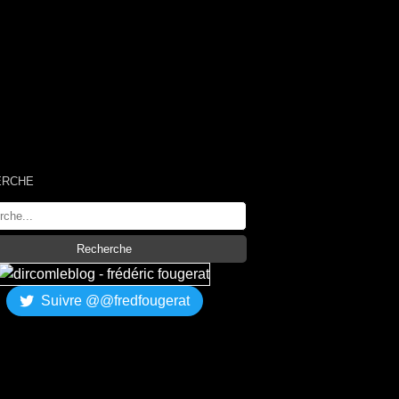
ERCHE
Suivre @@fredfougerat