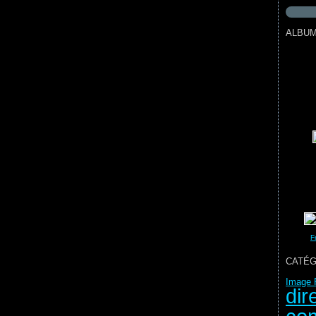
ALBU
F
CATÉG
Image 
dir