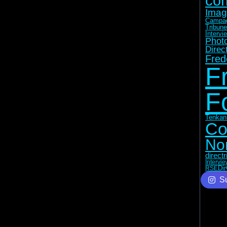
co
Imag
Campag
Tribune
Intervi
Photo
Direc
Fred
F
F
Tenkan
Co
No
direct
Intervi
Di
RSE
Su