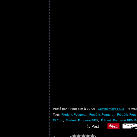
Posté par F Fougerat à 00:00 -
Commentaires [
…
]
- Permali
Tags:
Frederic Fougerat
,
Frédéric Fougerat
,
Frédéric Foug
DirCom
,
Frédéric Fougerat BFM
,
Frédéric Fougerat BFM B