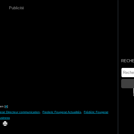
Publicité
RECH
en [
#
]
erat Directeur communication
,
Frederic Fougerat Actualités
,
Frédéric Fougerat
usiness