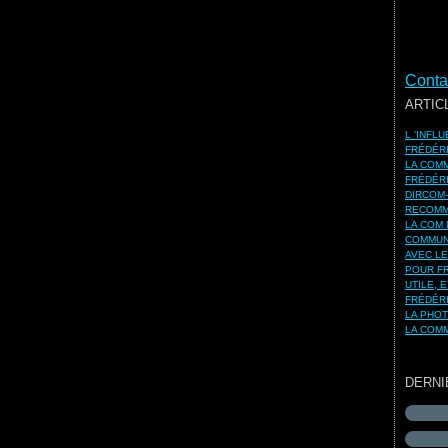
Contac
ARTIC
L 'INFL
FRÉDÉR
LA COMM
FRÉDÉR
DIRCOM-
RECOMM
LA COM 
COMMUNI
AVEC LE
POUR FR
UTILE, 
FRÉDÉR
LA PHO
LA COMM
DERNI