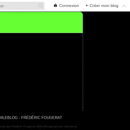
Connexion
+
Créer mon blog
MLEBLOG - FRÉDÉRIC FOUGERAT
osé par Frédéric Fougerat (@fredfougerat) aux directeurs