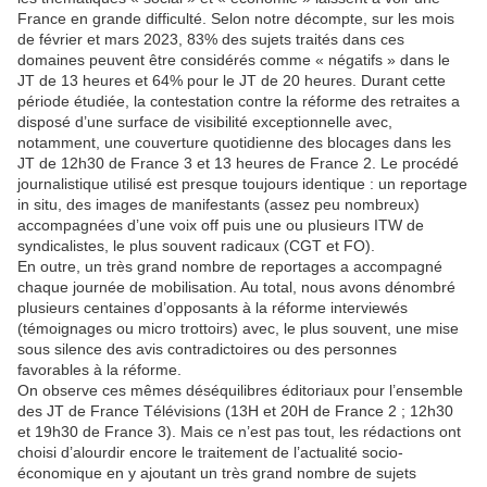
France en grande difficulté. Selon notre décompte, sur les mois
de février et mars 2023, 83% des sujets traités dans ces
domaines peuvent être considérés comme « négatifs » dans le
JT de 13 heures et 64% pour le JT de 20 heures. Durant cette
période étudiée, la contestation contre la réforme des retraites a
disposé d’une surface de visibilité exceptionnelle avec,
notamment, une couverture quotidienne des blocages dans les
JT de 12h30 de France 3 et 13 heures de France 2. Le procédé
journalistique utilisé est presque toujours identique : un reportage
in situ, des images de manifestants (assez peu nombreux)
accompagnées d’une voix off puis une ou plusieurs ITW de
syndicalistes, le plus souvent radicaux (CGT et FO).
En outre, un très grand nombre de reportages a accompagné
chaque journée de mobilisation. Au total, nous avons dénombré
plusieurs centaines d’opposants à la réforme interviewés
(témoignages ou micro trottoirs) avec, le plus souvent, une mise
sous silence des avis contradictoires ou des personnes
favorables à la réforme.
On observe ces mêmes déséquilibres éditoriaux pour l’ensemble
des JT de France Télévisions (13H et 20H de France 2 ; 12h30
et 19h30 de France 3). Mais ce n’est pas tout, les rédactions ont
choisi d’alourdir encore le traitement de l’actualité socio-
économique en y ajoutant un très grand nombre de sujets