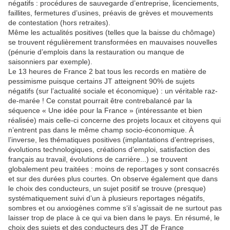
négatifs : procédures de sauvegarde d’entreprise, licenciements,
faillites, fermetures d’usines, préavis de grèves et mouvements
de contestation (hors retraites).
Même les actualités positives (telles que la baisse du chômage)
se trouvent régulièrement transformées en mauvaises nouvelles
(pénurie d’emplois dans la restauration ou manque de
saisonniers par exemple).
Le 13 heures de France 2 bat tous les records en matière de
pessimisme puisque certains JT atteignent 90% de sujets
négatifs (sur l’actualité sociale et économique) : un véritable raz-
de-marée ! Ce constat pourrait être contrebalancé par la
séquence « Une idée pour la France » (intéressante et bien
réalisée) mais celle-ci concerne des projets locaux et citoyens qui
n’entrent pas dans le même champ socio-économique. À
l’inverse, les thématiques positives (implantations d’entreprises,
évolutions technologiques, créations d’emploi, satisfaction des
français au travail, évolutions de carrière...) se trouvent
globalement peu traitées : moins de reportages y sont consacrés
et sur des durées plus courtes. On observe également que dans
le choix des conducteurs, un sujet positif se trouve (presque)
systématiquement suivi d’un à plusieurs reportages négatifs,
sombres et ou anxiogènes comme s‘il s’agissait de ne surtout pas
laisser trop de place à ce qui va bien dans le pays. En résumé, le
choix des sujets et des conducteurs des JT de France