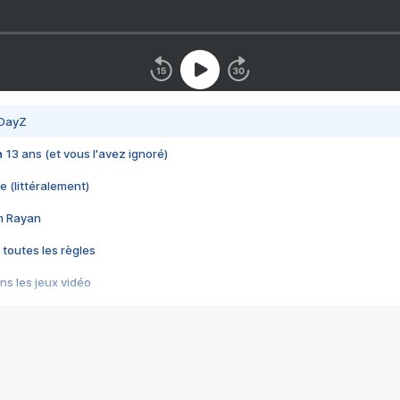
 DayZ
 a 13 ans (et vous l'avez ignoré)
e (littéralement)
im Rayan
 toutes les règles
s les jeux vidéo
us choquant de Rockstar ? - Le scandale BULLY
e plus moche de Steam
du RÊVE tourne au CAUCHEMAR