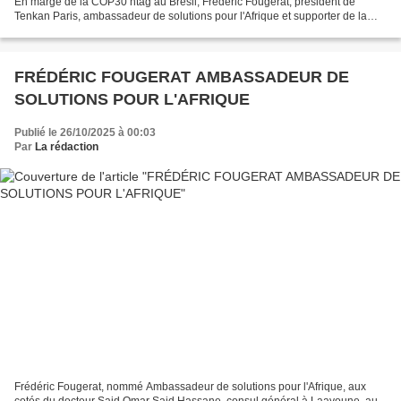
En marge de la COP30 htag au Brésil, Frédéric Fougerat, président de
Tenkan Paris, ambassadeur de solutions pour l'Afrique et supporter de la
hashtag TeamZéroPalu , rappelle un...
FRÉDÉRIC FOUGERAT AMBASSADEUR DE
SOLUTIONS POUR L'AFRIQUE
Publié le 26/10/2025 à 00:03
Par
La rédaction
Frédéric Fougerat, nommé Ambassadeur de solutions pour l'Afrique, aux
cotés du docteur Said Omar Said Hassane, consul général à Laayoune, au