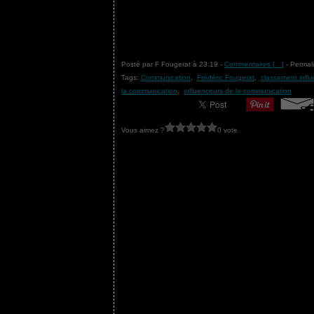
Posté par F Fougerat à 23:19 -
Commentaires [
…
]
- Permali
Tags:
Communication
,
Frédéric Fougerat
,
classement infl
la communication
,
influenceurs de la communication
Vous aimez ?
0 vote