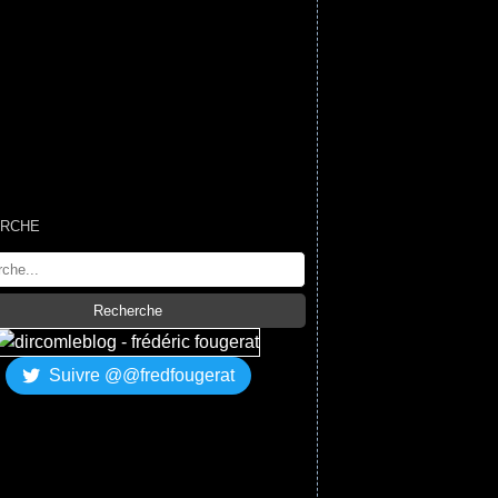
RCHE
Suivre @@fredfougerat