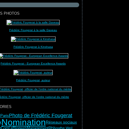
S PHOTOS
Frédéric Fougerat à la salle Gaveau
Frédéric Fougerat à Kinshasa
Frédéric Fougerat - European Excellence Awards
Frédéric Fougerat, auteur
édéric Fougerat, officier de l'ordre national du mérite
ORIES
Photo de Frédéric Fougerat
Paris
Nomination
Réseaux sociaux
k
irComLeBlog
Management
RH
web
Agathe Weil