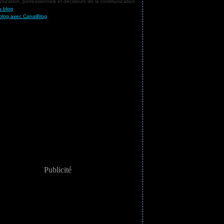
ication, professionnels et décideurs de la communication.
u blog
blog avec CanalBlog
Publicité