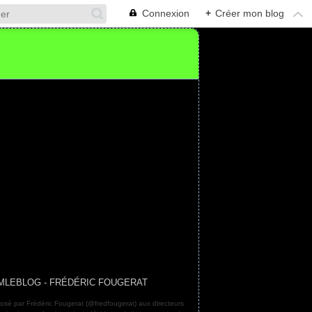
Connexion
+
Créer mon blog
MLEBLOG - FRÉDÉRIC FOUGERAT
osé par Frédéric Fougerat (@fredfougerat) aux directeurs