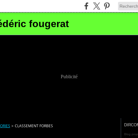
édéric fougerat
Publicité
DIRCO
ORIES
>
CLASSEMENT FORBES
Blog prop