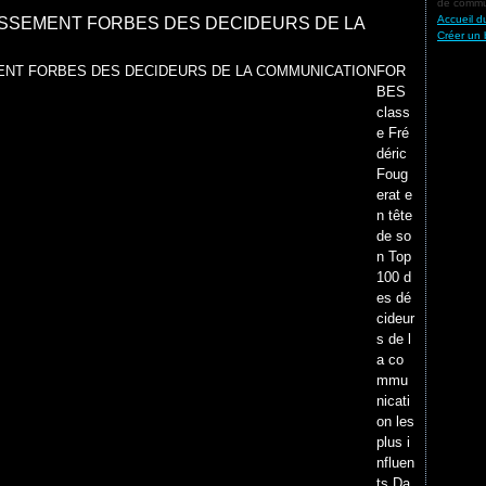
de commun
Accueil d
ASSEMENT FORBES DES DECIDEURS DE LA
Créer un 
FOR
BES
class
e Fré
déric
Foug
erat e
n tête
de so
n Top
100 d
es dé
cideur
s de l
a co
mmu
nicati
on les
plus i
nfluen
ts Da