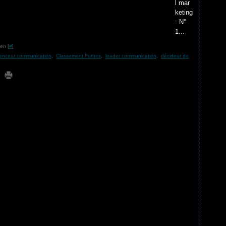
l mar
keting
: N°
1...
en [
#
]
uenceur communication
,
Classement Forbes
,
leader communication
,
décideur de