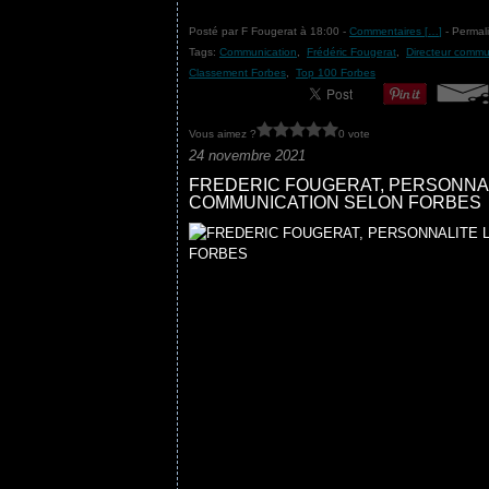
Posté par F Fougerat à 18:00 -
Commentaires [
…
]
- Permali
Tags:
Communication
,
Frédéric Fougerat
,
Directeur commu
Classement Forbes
,
Top 100 Forbes
Vous aimez ?
0 vote
24 novembre 2021
FREDERIC FOUGERAT, PERSONNAL
COMMUNICATION SELON FORBES