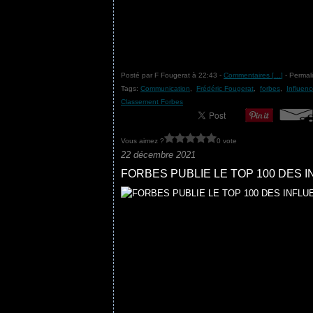
Posté par F Fougerat à 22:43 -
Commentaires [
…
]
- Permali
Tags:
Communication
,
Frédéric Fougerat
,
forbes
,
Influen
Classement Forbes
Vous aimez ?
0 vote
22 décembre 2021
FORBES PUBLIE LE TOP 100 DES