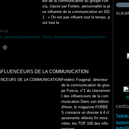
eur de la communication du groupe Fon
cia, classé par Forbes, personnalité la pl
us influente de la communication en 202
ALBUM
1 : « On est pas influent tout le temps, p
our tout le...
en [
#
]
ce
,
classement communication
,
Foncia
,
classement influenceur communication
,
 INFLUENCEURS DE LA COMMUNICATION
Frédéric Fougerat, directeur
de la communication du grou
pe Foncia, n°1 du classemen
t des influenceurs de la com
Fr
munication Dans son édition
CATÉG
d'hiver, le magazine FORBE
S consacre un dossier à 4 cl
Tenkan 
assements rélévés fin nove
faceboo
mbre, les TOP 100 des influ
D
twitter
enceurs...