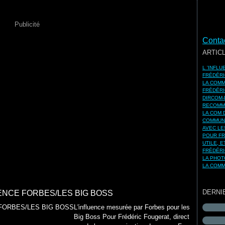
Publicité
Contac
ARTIC
L 'INFL
FRÉDÉRI
LA COMM
FRÉDÉRI
DIRCOM-
RECOMMA
LA COM 
COMMUNI
AVEC LE
POUR FR
UTILE, 
FRÉDÉRI
LA PHOT
LA COMM
DERNI
ENCE FORBES/LES BIG BOSS
L'influence mesurée par Forbes pour les
Big Boss Pour Frédéric Fougerat, direct