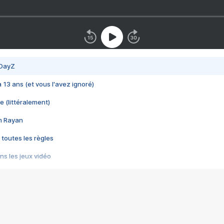
 DayZ
 a 13 ans (et vous l'avez ignoré)
e (littéralement)
im Rayan
 toutes les règles
s les jeux vidéo
us choquant de Rockstar ? - Le scandale BULLY
e plus moche de Steam
du RÊVE tourne au CAUCHEMAR