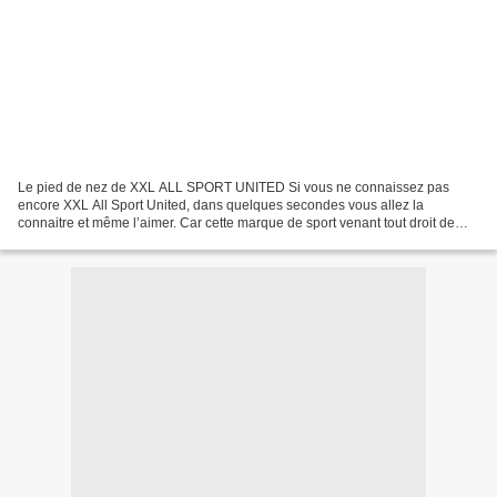
Le pied de nez de XXL ALL SPORT UNITED Si vous ne connaissez pas
encore XXL All Sport United, dans quelques secondes vous allez la
connaitre et même l’aimer. Car cette marque de sport venant tout droit de
Norvège a récemment propulsé sur la toile sa nouvelle...