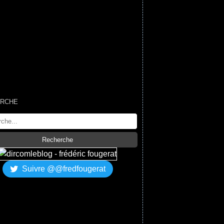
RCHE
Suivre @@fredfougerat