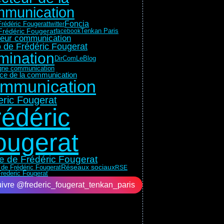
munication
Foncia
rédéric Fougerat
twitter
Frédéric Fougerat
Tenkan Paris
facebook
teur communication
 de Frédéric Fougerat
mination
DirComLeBlog
ne communication
rice de la communication
mmunication
eric Fougerat
rédéric
ougerat
e de Frédéric Fougerat
Réseaux sociaux
 de Frédéric Fougerat
RSE
rederic Fougerat
ivre @frederic_fougerat_tenkan_paris