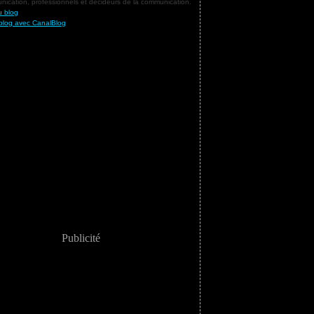
ication, professionnels et décideurs de la communication.
u blog
blog avec CanalBlog
Publicité