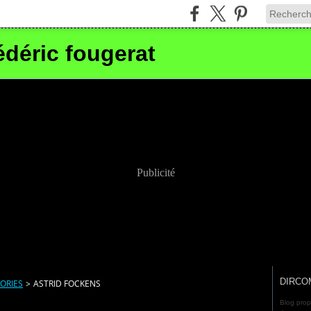
édéric fougerat
Publicité
DIRCO
ORIES
>
ASTRID FOCKENS
Blog prop