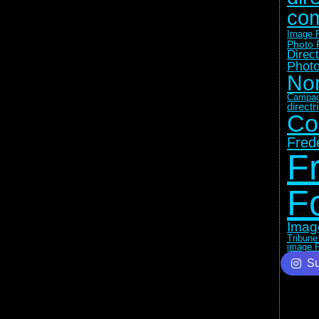
com
Image F
Photo 
Direc
Photo
No
Campag
direct
Co
Fred
F
F
Imag
Tribune
image F
Su