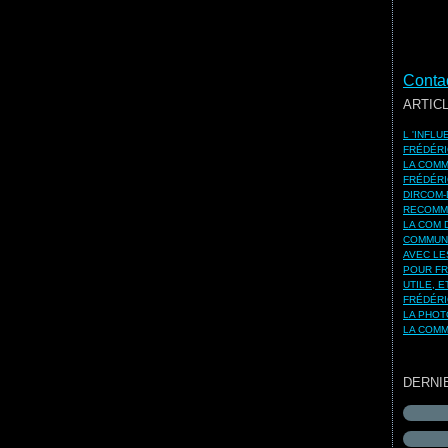
Contac
ARTIC
L 'INFL
FRÉDÉRI
LA COMM
FRÉDÉRI
DIRCOM-
RECOMMA
LA COM 
COMMUNI
AVEC LE
POUR FR
UTILE, 
FRÉDÉRI
LA PHOT
LA COMM
DERNI