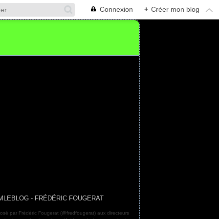
Connexion
+
Créer mon blog
MLEBLOG - FRÉDÉRIC FOUGERAT
osé par Frédéric Fougerat (@fredfougerat) aux directeurs