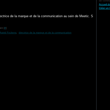
de commun
Accueil d
Créer un 
ctrice de la marque et de la communication au sein de Meetic. S
en [
#
]
Astrid Fockens
,
directrice de la marque et de la communication