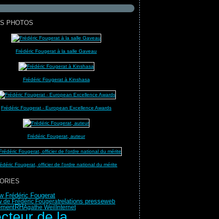
S PHOTOS
Frédéric Fougerat à la salle Gaveau
Frédéric Fougerat à Kinshasa
Frédéric Fougerat - European Excellence Awards
Frédéric Fougerat, auteur
édéric Fougerat, officier de l'ordre national du mérite
ORIES
ew Frédéric Fougerat
relations presse
w de Frédéric Fougerat
web
ment
RH
Agathe Weil
Internet
ecteur de la