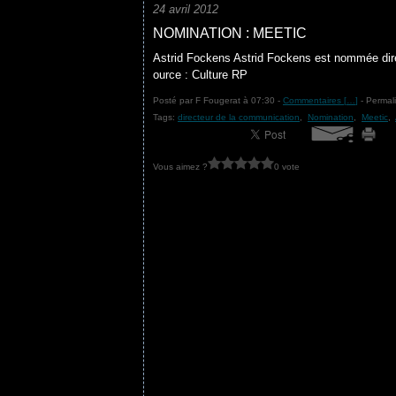
24 avril 2012
NOMINATION : MEETIC
Astrid Fockens Astrid Fockens est nommée dire
ource : Culture RP
Posté par F Fougerat à 07:30 -
Commentaires [
…
]
- Permali
Tags:
directeur de la communication
,
Nomination
,
Meetic
,
Vous aimez ?
0 vote