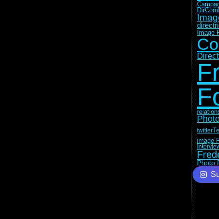
Campag
DirCom
Imag
direct
Image F
Co
Direc
F
F
relatio
Photo
Te
twitter
image F
Intervie
Fred
Photo 
Su