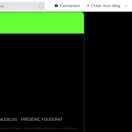
Connexion
+
Créer mon blog
MLEBLOG - FRÉDÉRIC FOUGERAT
osé par Frédéric Fougerat (@fredfougerat) aux directeurs