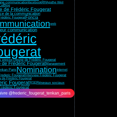
RH
ne communication
facebook
Agathe Weil
LeBlog
e de Frédéric Fougerat
rice de la communication
Foncia
rédéric Fougerat
mmunication
web
teur communication
rédéric
ougerat
ns presse
Tribune de Frédéric Fougerat
 de Frédéric Fougerat
Management
Nomination
nkan Paris
Internet
Interview Frédéric Fougerat
rederic Fougerat
w de Frédéric Fougerat
eric Fougerat
Réseaux sociaux
RSE
Frédéric Fougerat
ivre @frederic_fougerat_tenkan_paris