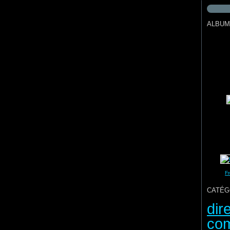
ALBUM
Fr
CATÉG
dir
com