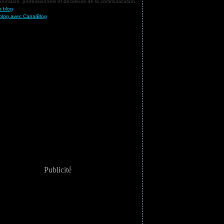
ication, professionnels et décideurs de la communication.
u blog
blog avec CanalBlog
Publicité