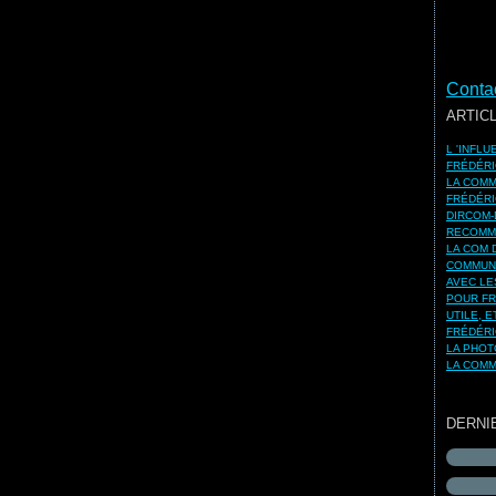
Contac
ARTIC
L 'INFL
FRÉDÉRI
LA COMM
FRÉDÉRI
DIRCOM-
RECOMMA
LA COM 
COMMUNI
AVEC LE
POUR FR
UTILE, 
FRÉDÉRI
LA PHOT
LA COMM
DERNI