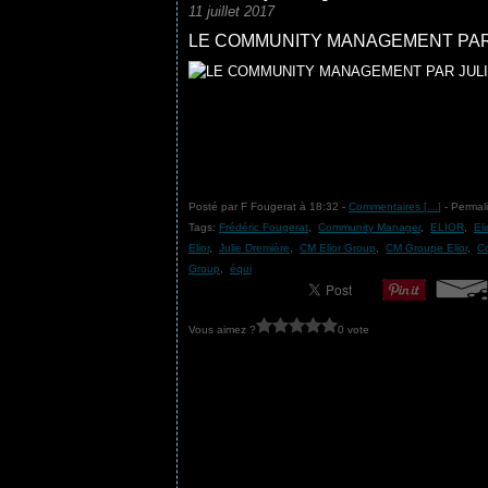
11 juillet 2017
LE COMMUNITY MANAGEMENT PAR
Posté par F Fougerat à 18:32 -
Commentaires [
…
]
- Permali
Tags:
Frédéric Fougerat
,
Community Manager
,
ELIOR
,
El
Elior
,
Julie Dremière
,
CM Elior Group
,
CM Groupe Elior
,
C
Group
,
équi
Vous aimez ?
0 vote