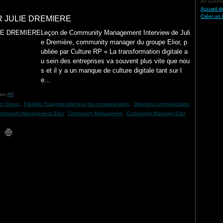
de commun
Accueil d
Créer un 
 JULIE DREMIERE
Leçon de Community Management Interview de Juli
e Dremière, community manager du groupe Elior, p
ubliée par Culture RP « La transformation digitale a
u sein des entreprises va souvent plus vite que nou
s et il y a un manque de culture digitale tant sur l
e...
en [
#
]
ior Group
,
Frédéric Fougerat directeur de communication
,
Direction communication
ommunity Management Elior
,
Community Managemet
,
Community Manager Elior