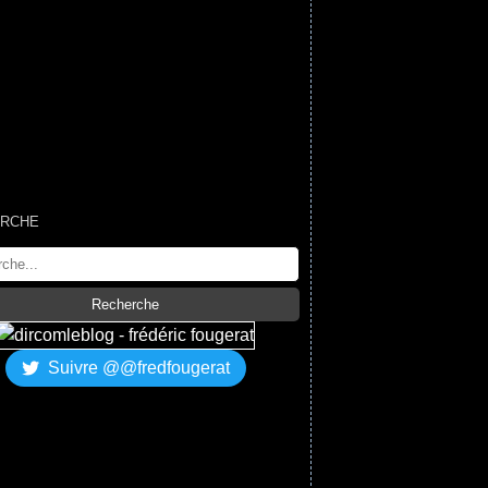
RCHE
Suivre @@fredfougerat