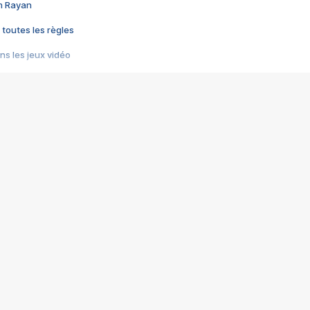
im Rayan
 toutes les règles
s les jeux vidéo
us choquant de Rockstar ? - Le scandale BULLY
e plus moche de Steam
du RÊVE tourne au CAUCHEMAR
pendant 8 heures
it… à tort
umiliés par un jeu vidéo
ire - Final Fantasy 8
ti un empire - Age of Empires
story DOFUS
tard, il crée l'un des pires jeux de tous les temps, MindsEye.