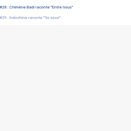
#26 : Chimène Badi raconte "Entre nous"
#25 : Indochine raconte "3e sexe"
#24 : Zaho raconte "C'est chelou"
#23 : Patrick Bruel raconte "Au café des délices"
#22 : Kyo raconte "Le chemin"
#21 : Nolwenn Leroy raconte "Cassé"
#20 : Patrick Hernandez raconte "Born to be alive"
#19 : Lorie raconte "Près de moi"
#18 : Michael Jones raconte "A nos actes manqués" (avec Jean-Jacque
#17 : Khaled raconte "Aïcha"
#16 : Corneille raconte "Parce qu'on vient de loin"
#15 : Indochine raconte "L'aventurier"