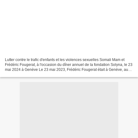
Lutter contre le trafic d'enfants et les violences sexuelles Somali Mam et
Frédéric Fougerat, à l'occasion du dîner annuel de la fondation Solyna, le 23
mai 2024 à Genève Le 23 mai 2023, Frédéric Fougerat était à Genève, aux
côtés de Somaly Mam fondatrice...