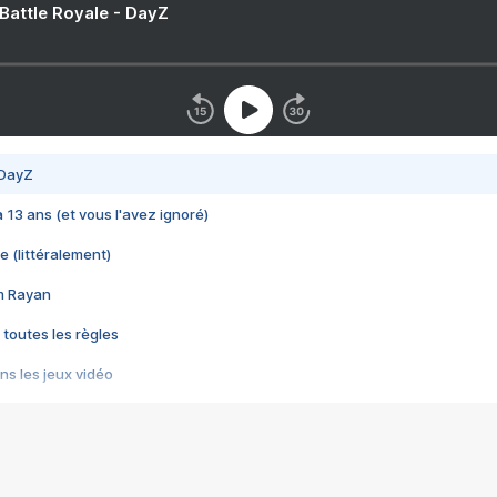
 Battle Royale - DayZ
 DayZ
 a 13 ans (et vous l'avez ignoré)
e (littéralement)
im Rayan
 toutes les règles
s les jeux vidéo
us choquant de Rockstar ? - Le scandale BULLY
e plus moche de Steam
du RÊVE tourne au CAUCHEMAR