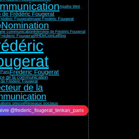
mmunication
Agathe Weil
 de Frédéric Fougerat
rédéric Fougerat
image Frederic Fougerat
Nomination
a
ne communication
Interview de Frédéric Fougerat
Frédéric Fougerat
RH
DirComLeBlog
rédéric
ougerat
Frederic Fougerat
Paris
rice de la communication
 de Frédéric Fougerat
ecteur de la
munication
Réseaux sociaux
lations presse
ivre @frederic_fougerat_tenkan_paris