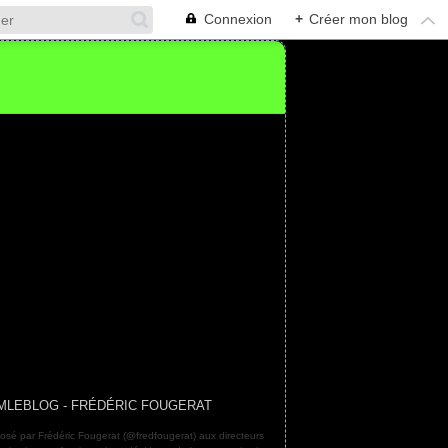
Connexion
+
Créer mon blog
MLEBLOG - FRÉDÉRIC FOUGERAT
osé par Frédéric Fougerat (@fredfougerat) aux directeurs