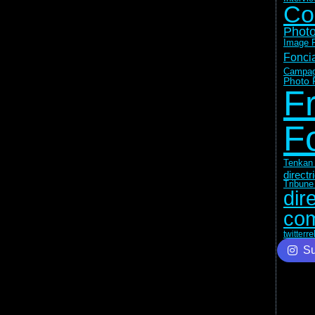
Co
Photo
Image F
Fonci
Campag
Photo 
F
F
Tenkan 
direct
Tribune
dir
com
re
twitter
Su