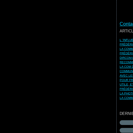
Contac
ARTIC
L 'INFL
FRÉDÉRI
LA COMM
FRÉDÉRI
DIRCOM-
RECOMMA
LA COM 
COMMUNI
AVEC LE
POUR FR
UTILE, 
FRÉDÉRI
LA PHOT
LA COMM
DERNI