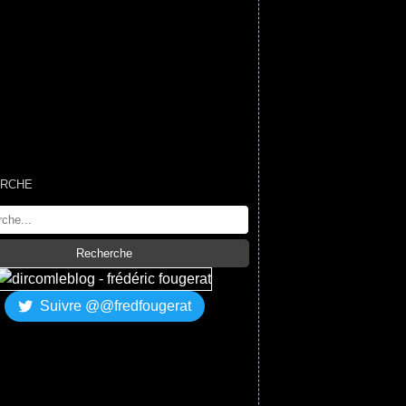
RCHE
Suivre @@fredfougerat