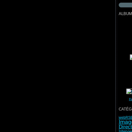
ALBUM
Fr
CATÉG
web
RS
Imag
Direc
Intervi