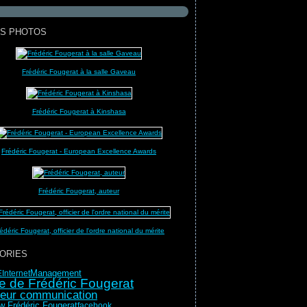
S PHOTOS
Frédéric Fougerat à la salle Gaveau
Frédéric Fougerat à Kinshasa
Frédéric Fougerat - European Excellence Awards
Frédéric Fougerat, auteur
édéric Fougerat, officier de l'ordre national du mérite
ORIES
Management
E
Internet
e de Frédéric Fougerat
teur communication
ew Frédéric Fougerat
facebook