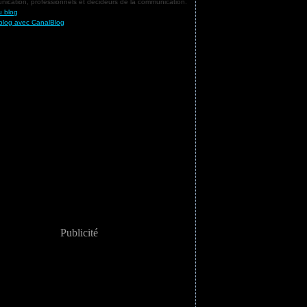
ication, professionnels et décideurs de la communication.
u blog
blog avec CanalBlog
Publicité