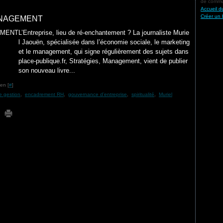
de commun
Accueil d
Créer un 
ANAGEMENT
L’Entreprise, lieu de ré-enchantement ? La journaliste Murie
l Jaouën, spécialisée dans l’économie sociale, le marketing
et le management, qui signe régulièrement des sujets dans
place-publique.fr, Stratégies, Management, vient de publier
son nouveau livre...
en [
#
]
e gestion
,
encadrement RH
,
gouvernance d’entreprise
,
spiritualité
,
Muriel