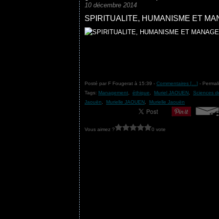
10 décembre 2014
SPIRITUALITE, HUMANISME ET M
Posté par F Fougerat à 15:39 -
Commentaires [
…
]
- Permali
Tags:
Management
,
éthique
,
Muriel JAOUEN
,
Sciences d
Jaouën
,
Murielle JAOUEN
,
Murielle Jaouën
Vous aimez ?
0 vote