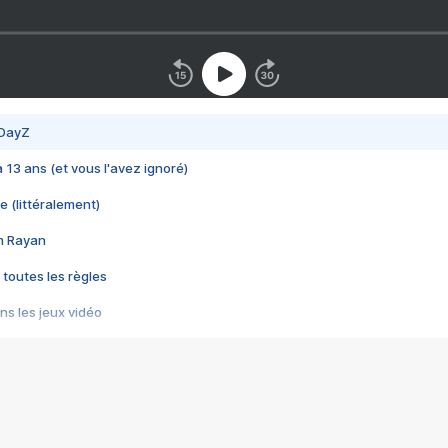
 DayZ
 a 13 ans (et vous l'avez ignoré)
e (littéralement)
im Rayan
 toutes les règles
s les jeux vidéo
us choquant de Rockstar ? - Le scandale BULLY
e plus moche de Steam
du RÊVE tourne au CAUCHEMAR