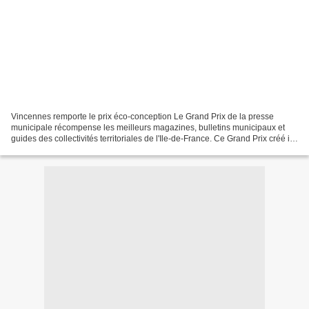
Vincennes remporte le prix éco-conception Le Grand Prix de la presse
municipale récompense les meilleurs magazines, bulletins municipaux et
guides des collectivités territoriales de l'Ile-de-France. Ce Grand Prix créé il y
a 3 ans a pour objectif de mettre...