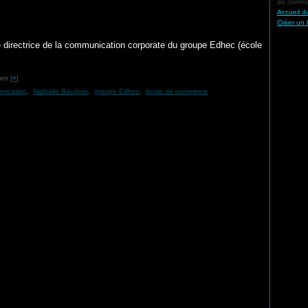
de commun
Accueil d
Créer un 
directrice de la communication corporate du groupe Edhec (école
en [
#
]
unication
,
Nathalie Baudoin
,
groupe Edhec
,
école de commerce