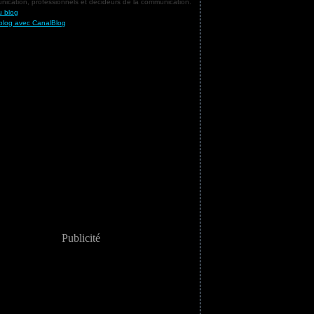
ication, professionnels et décideurs de la communication.
u blog
blog avec CanalBlog
Publicité