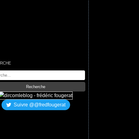
RCHE
Suivre @@fredfougerat