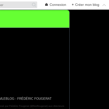
Connexion
+
Créer mon blog
MLEBLOG - FRÉDÉRIC FOUGERAT
osé par Frédéric Fougerat (@fredfougerat) aux directeurs