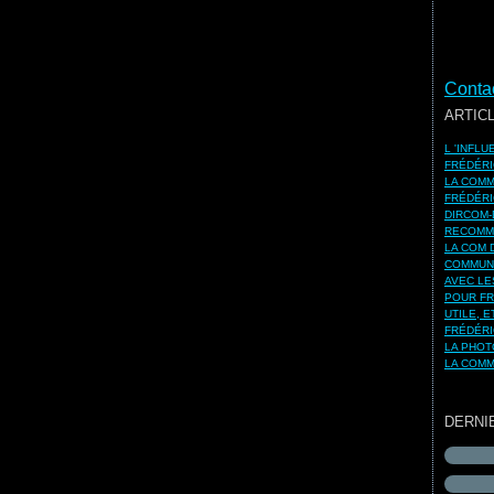
Contac
ARTIC
L 'INFL
FRÉDÉRI
LA COMM
FRÉDÉRI
DIRCOM-
RECOMMA
LA COM 
COMMUNI
AVEC LE
POUR FR
UTILE, 
FRÉDÉRI
LA PHOT
LA COMM
DERNI