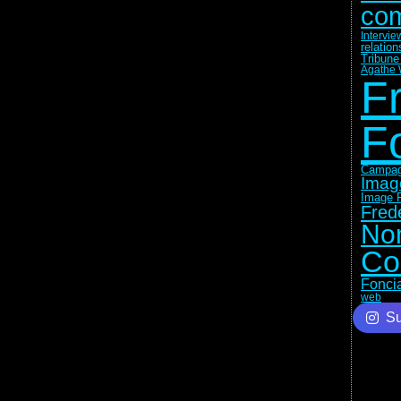
com
Intervie
relatio
Tribune
Agathe 
F
F
Campag
Imag
Image F
Fred
No
Co
Fonci
web
Su