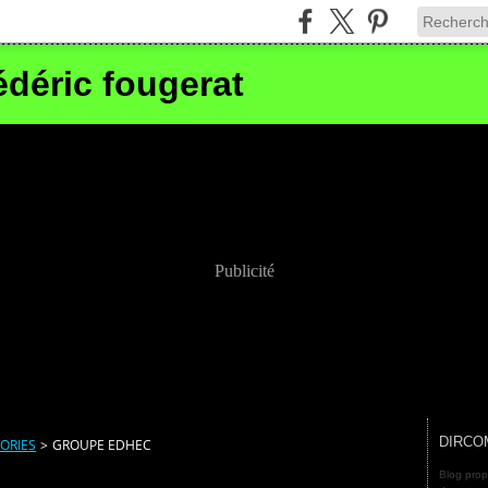
édéric fougerat
Publicité
DIRCO
ORIES
>
GROUPE EDHEC
Blog prop