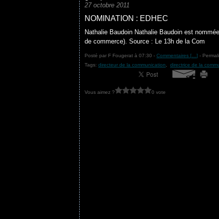
27 octobre 2011
NOMINATION : EDHEC
Nathalie Baudoin Nathalie Baudoin est nommée 
de commerce). Source : Le 13h de la Com
Posté par F Fougerat à 07:30 -
Commentaires [
…
]
- Permali
Tags:
directeur de la communication
,
directrice de la comm
Vous aimez ?
0 vote