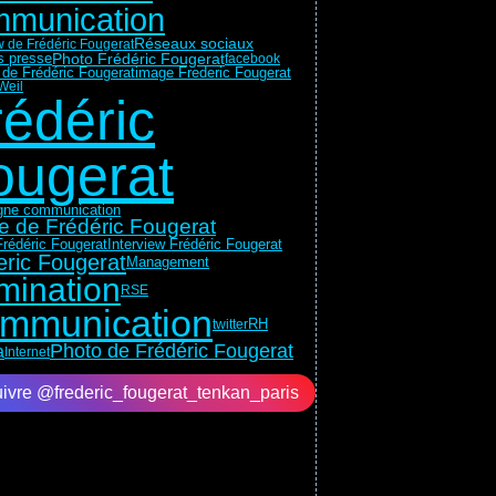
munication
Réseaux sociaux
w de Frédéric Fougerat
ns presse
Photo Frédéric Fougerat
facebook
 de Frédéric Fougerat
image Frederic Fougerat
Weil
rédéric
ougerat
ne communication
e de Frédéric Fougerat
rédéric Fougerat
Interview Frédéric Fougerat
eric Fougerat
Management
mination
RSE
mmunication
RH
twitter
Photo de Frédéric Fougerat
a
Internet
ivre @frederic_fougerat_tenkan_paris