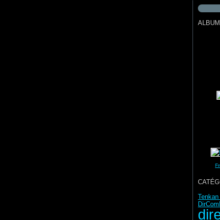
ALBUM
Fr
CATÉG
Tenkan 
DirCom
dir