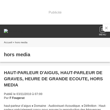
Publicité
MENU
Accueil
» hors media
hors media
HAUT-PARLEUR D'AIGUS, HAUT-PARLEUR DE
GRAVES, HEURE DE GRANDE ECOUTE, HORS
MEDIA
Publié le 03/11/2010 à 07:00
Par
F Fougerat
haut-parleur d’aigus ♦ Domaine : Audiovisuel-Acoustique. ♦ Définition : Haut-
parleur spécialement conçu pour assurer la reproduction des fréquences