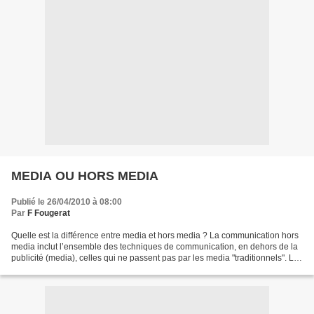
MEDIA OU HORS MEDIA
Publié le 26/04/2010 à 08:00
Par
F Fougerat
Quelle est la différence entre media et hors media ? La communication hors
media inclut l’ensemble des techniques de communication, en dehors de la
publicité (media), celles qui ne passent pas par les media "traditionnels". Le
hors media comprend les...