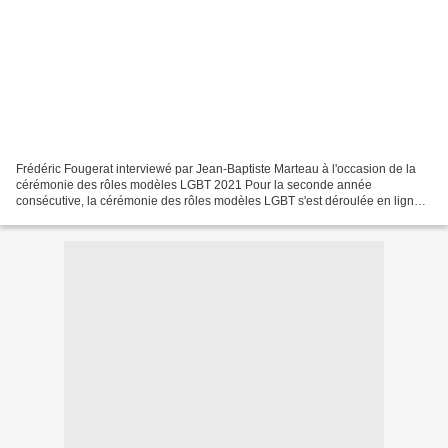
Frédéric Fougerat interviewé par Jean-Baptiste Marteau à l'occasion de la
cérémonie des rôles modèles LGBT 2021 Pour la seconde année
consécutive, la cérémonie des rôles modèles LGBT s'est déroulée en ligne,
proposée sous un format digital. A l'occasion...