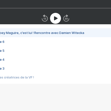
bey Maguire, c'est lui ! Rencontre avec Damien Witecka
e 6
e 5
e 4
e 3
s créatrices de la VF !
e 2
e 1
e Mektoub My Love arrive enfin ! Rencontre avec Shaïn Boumedine et Sal