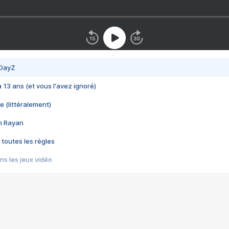
 DayZ
 a 13 ans (et vous l'avez ignoré)
e (littéralement)
im Rayan
 toutes les règles
s les jeux vidéo
us choquant de Rockstar ? - Le scandale BULLY
e plus moche de Steam
du RÊVE tourne au CAUCHEMAR