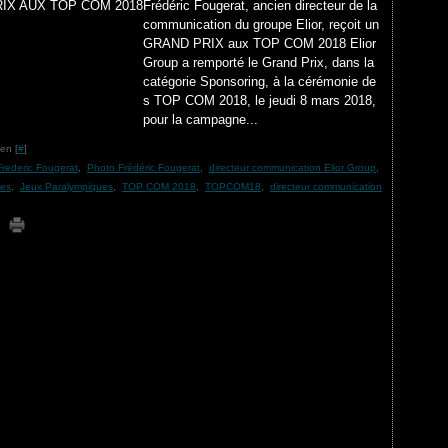
Frédéric Fougerat, ancien directeur de la
communication du groupe Elior, reçoit un
GRAND PRIX aux TOP COM 2018 Elior
Group a remporté le Grand Prix, dans la
catégorie Sponsoring, à la cérémonie de
s TOP COM 2018, le jeudi 8 mars 2018,
pour la campagne...
en [
#
]
rederic Fougerat
,
Photo Frédéric Fougerat
,
directeur communication Elior Group
,
ues
,
Jeux Paralympiques
,
TOP COM 2018
,
TOPCOM18
,
directeur communication