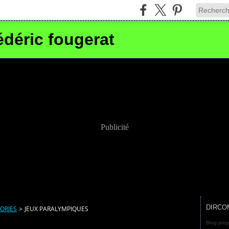
édéric fougerat
Publicité
DIRCO
ORIES
>
JEUX PARALYMPIQUES
Blog prop