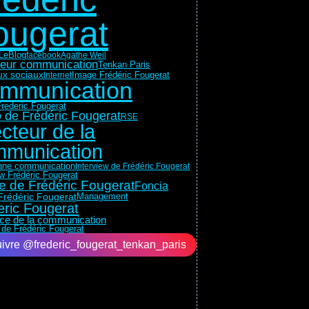
ougerat
LeBlog
facebook
Agathe Weil
teur communication
Tenkan Paris
x sociaux
Image Frédéric Fougerat
Internet
mmunication
rederic Fougerat
 de Frédéric Fougerat
RSE
ecteur de la
munication
ne communication
Interview de Frédéric Fougerat
ew Frédéric Fougerat
e de Frédéric Fougerat
Foncia
Frédéric Fougerat
Management
eric Fougerat
rice de la communication
 de Frédéric Fougerat
ivre @frederic_fougerat_tenkan_paris