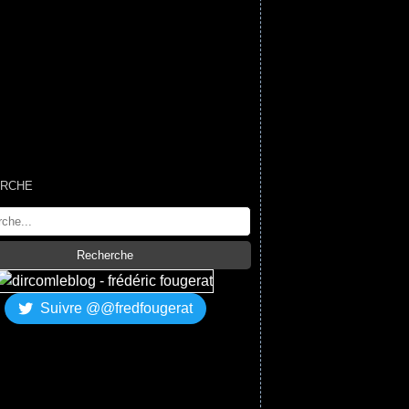
RCHE
Suivre @@fredfougerat