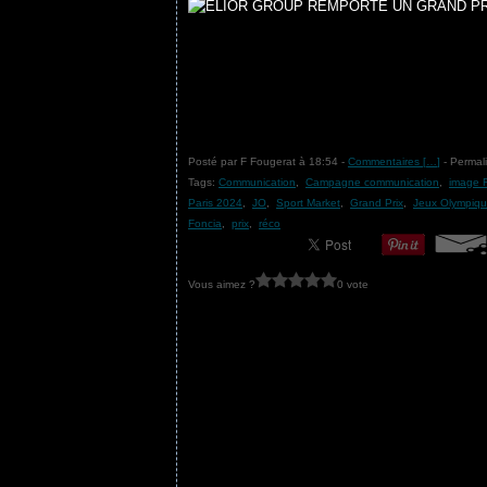
Posté par F Fougerat à 18:54 -
Commentaires [
…
]
- Permali
Tags:
Communication
,
Campagne communication
,
image F
Paris 2024
,
JO
,
Sport Market
,
Grand Prix
,
Jeux Olympiq
Foncia
,
prix
,
réco
Vous aimez ?
0 vote