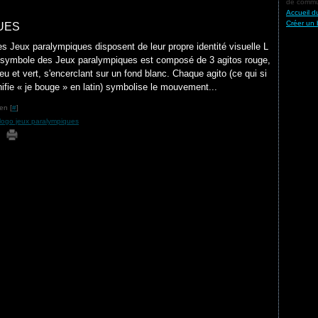
de commun
Accueil d
Créer un 
UES
es Jeux paralympiques disposent de leur propre identité visuelle L
 symbole des Jeux paralympiques est composé de 3 agitos rouge,
leu et vert, s'encerclant sur un fond blanc. Chaque agito (ce qui si
nifie « je bouge » en latin) symbolise le mouvement...
en [
#
]
logo jeux paralympiques