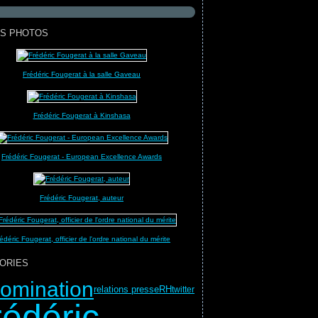
S PHOTOS
Frédéric Fougerat à la salle Gaveau
Frédéric Fougerat à Kinshasa
Frédéric Fougerat - European Excellence Awards
Frédéric Fougerat, auteur
édéric Fougerat, officier de l'ordre national du mérite
ORIES
omination
relations presse
RH
twitter
rédéric