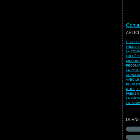
Contac
ARTIC
L 'INFL
FRÉDÉRI
LA COMM
FRÉDÉRI
DIRCOM-
RECOMMA
LA COM 
COMMUNI
AVEC LE
POUR FR
UTILE, 
FRÉDÉRI
LA PHOT
LA COMM
DERNI