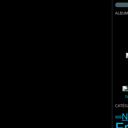
ALBUM
Fr
CATÉG
N
web
F