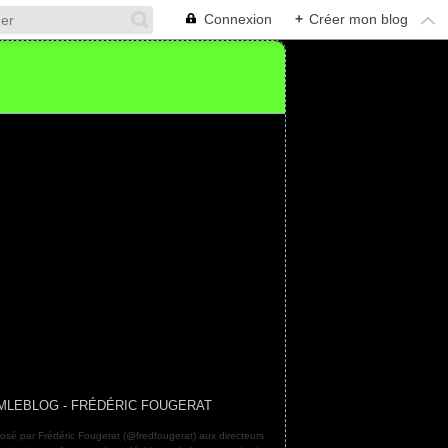
Connexion
+
Créer mon blog
MLEBLOG - FRÉDÉRIC FOUGERAT
osé par Frédéric Fougerat (@fredfougerat) aux directeurs