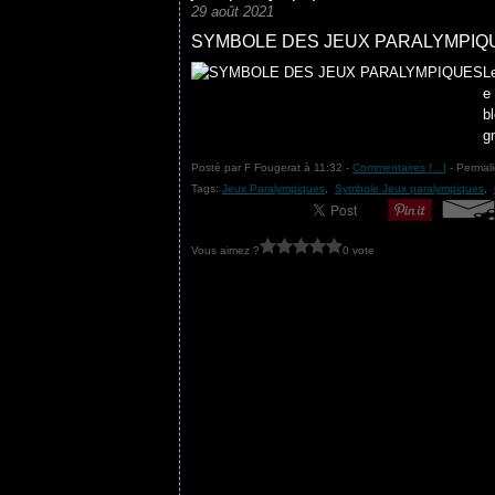
29 août 2021
SYMBOLE DES JEUX PARALYMPIQ
L
e
b
g
Posté par F Fougerat à 11:32 -
Commentaires [
…
]
- Permali
Tags:
Jeux Paralympiques
,
Symbole Jeux paralympiques
,
Vous aimez ?
0 vote