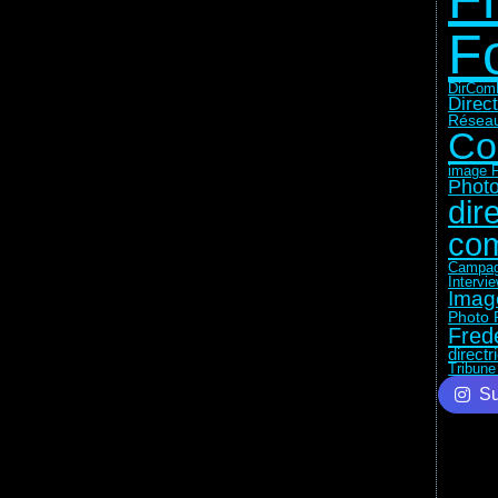
F
DirCom
Direc
Réseau
Co
image F
Photo
dir
com
Campag
Intervi
Imag
Photo 
Fred
direct
Tribune
Su