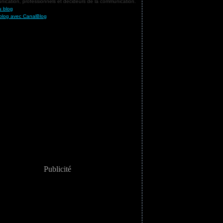
ication, professionnels et décideurs de la communication.
u blog
blog avec CanalBlog
Publicité