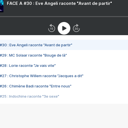
FACE A #30 : Eve Angeli raconte "Avant de partir"
#30 : Eve Angeli raconte "Avant de partir"
#29 : MC Solaar raconte "Bouge de là"
28 : Lorie raconte "Je vais vite"
#27 : Christophe Willem raconte "Jacques a dit"
#26 : Chimène Badi raconte "Entre nous"
#25 : Indochine raconte "3e sexe"
#24 : Zaho raconte "C'est chelou"
#23 : Patrick Bruel raconte "Au café des délices"
#22 : Kyo raconte "Le chemin"