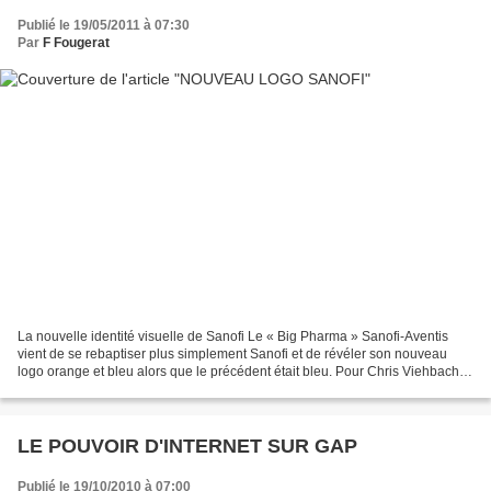
Publié le 19/05/2011 à 07:30
Par
F Fougerat
La nouvelle identité visuelle de Sanofi Le « Big Pharma » Sanofi-Aventis
vient de se rebaptiser plus simplement Sanofi et de révéler son nouveau
logo orange et bleu alors que le précédent était bleu. Pour Chris Viehbacher,
directeur général du groupe...
LE POUVOIR D'INTERNET SUR GAP
Publié le 19/10/2010 à 07:00