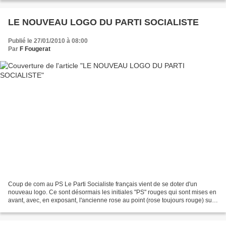
LE NOUVEAU LOGO DU PARTI SOCIALISTE
Publié le 27/01/2010 à 08:00
Par
F Fougerat
Coup de com au PS Le Parti Socialiste français vient de se doter d'un
nouveau logo. Ce sont désormais les initiales "PS" rouges qui sont mises en
avant, avec, en exposant, l'ancienne rose au point (rose toujours rouge) sur
2 feuilles simplifiées devenues...