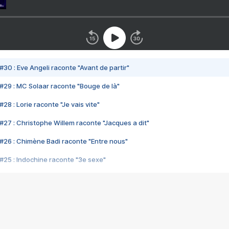
#30 : Eve Angeli raconte "Avant de partir"
#29 : MC Solaar raconte "Bouge de là"
28 : Lorie raconte "Je vais vite"
#27 : Christophe Willem raconte "Jacques a dit"
#26 : Chimène Badi raconte "Entre nous"
#25 : Indochine raconte "3e sexe"
#24 : Zaho raconte "C'est chelou"
#23 : Patrick Bruel raconte "Au café des délices"
#22 : Kyo raconte "Le chemin"