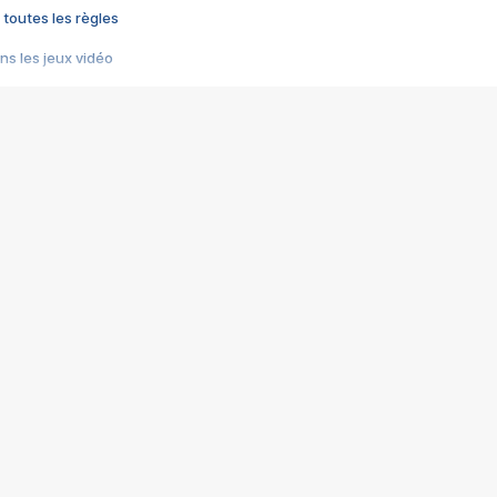
 toutes les règles
s les jeux vidéo
us choquant de Rockstar ? - Le scandale BULLY
e plus moche de Steam
du RÊVE tourne au CAUCHEMAR
pendant 8 heures
it… à tort
umiliés par un jeu vidéo
ire - Final Fantasy 8
ti un empire - Age of Empires
story DOFUS
tard, il crée l'un des pires jeux de tous les temps, MindsEye.