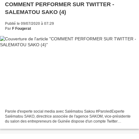
COMMENT PERFORMER SUR TWITTER -
SALEMATOU SAKO (4)
Publié le 09/07/2020 à 07:29
Par
F Fougerat
Parole d'experte social media avec Salématou Sakou #ParoledExperte
Salématou SAKO, directrice associée de l'agence SAKOM, vice-présidente
du salon des entrepreneurs de Guinée dispose d'un compte Twitter
(@iamDKFR) à la fois inspirant, informatif et, comme...