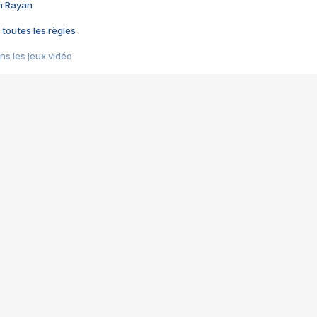
im Rayan
 toutes les règles
s les jeux vidéo
us choquant de Rockstar ? - Le scandale BULLY
e plus moche de Steam
du RÊVE tourne au CAUCHEMAR
pendant 8 heures
it… à tort
umiliés par un jeu vidéo
ire - Final Fantasy 8
ti un empire - Age of Empires
story DOFUS
tard, il crée l'un des pires jeux de tous les temps, MindsEye.