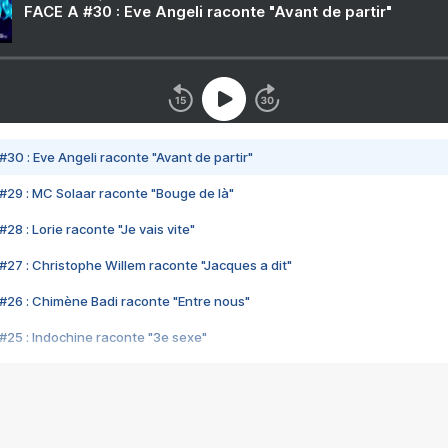
FACE A #30 : Eve Angeli raconte "Avant de partir"
#30 : Eve Angeli raconte "Avant de partir"
#29 : MC Solaar raconte "Bouge de là"
28 : Lorie raconte "Je vais vite"
#27 : Christophe Willem raconte "Jacques a dit"
#26 : Chimène Badi raconte "Entre nous"
#25 : Indochine raconte "3e sexe"
#24 : Zaho raconte "C'est chelou"
#23 : Patrick Bruel raconte "Au café des délices"
#22 : Kyo raconte "Le chemin"