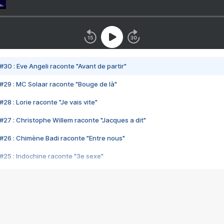
#30 : Eve Angeli raconte "Avant de partir"
#29 : MC Solaar raconte "Bouge de là"
28 : Lorie raconte "Je vais vite"
#27 : Christophe Willem raconte "Jacques a dit"
#26 : Chimène Badi raconte "Entre nous"
#25 : Indochine raconte "3e sexe"
#24 : Zaho raconte "C'est chelou"
#23 : Patrick Bruel raconte "Au café des délices"
#22 : Kyo raconte "Le chemin"