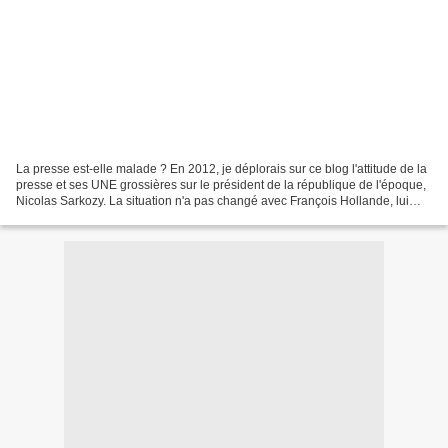
La presse est-elle malade ? En 2012, je déplorais sur ce blog l'attitude de la
presse et ses UNE grossières sur le président de la république de l'époque,
Nicolas Sarkozy. La situation n'a pas changé avec François Hollande, lui
même sujet à des traitements...