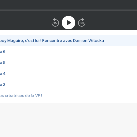
bey Maguire, c'est lui ! Rencontre avec Damien Witecka
e 6
e 5
e 4
e 3
s créatrices de la VF !
e 2
e 1
e Mektoub My Love arrive enfin ! Rencontre avec Shaïn Boumedine et Sal