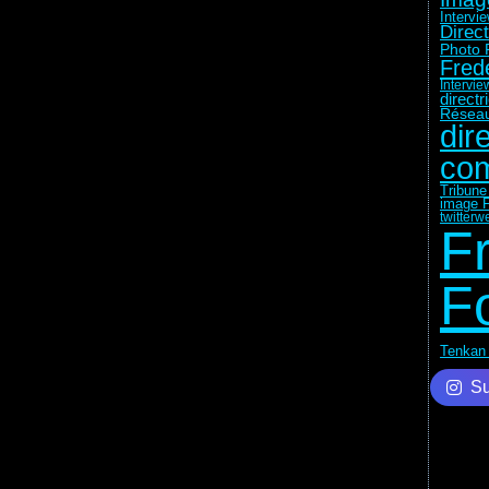
Intervi
Direc
Photo 
Fred
Intervie
direct
Réseau
dir
com
Tribune
image F
twitter
w
F
F
Tenkan 
Su