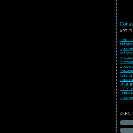
Contac
ARTIC
L 'INFL
FRÉDÉRI
LA COMM
FRÉDÉRI
DIRCOM-
RECOMMA
LA COM 
COMMUNI
AVEC LE
POUR FR
UTILE, 
FRÉDÉRI
LA PHOT
LA COMM
DERNI