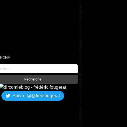
RCHE
Suivre @@fredfougerat