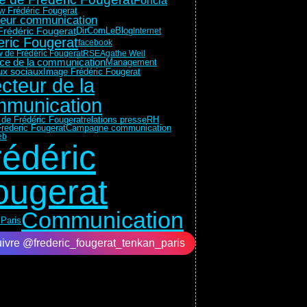
Foncia
ew Frédéric Fougerat
teur communication
Frédéric Fougerat
DirComLeBlog
Internet
eric Fougerat
facebook
w de Frédéric Fougerat
RSE
Agathe Weil
rice de la communication
Management
x sociaux
Image Frédéric Fougerat
ecteur de la
munication
 de Frédéric Fougerat
relations presse
RH
rederic Fougerat
Campagne communication
eb
rédéric
ougerat
Communication
Paris
ivre @frederic_fougerat_tenkan_paris