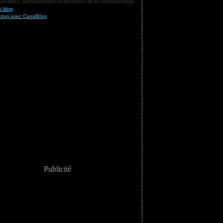
ication, professionnels et décideurs de la communication.
u blog
blog avec CanalBlog
Publicité