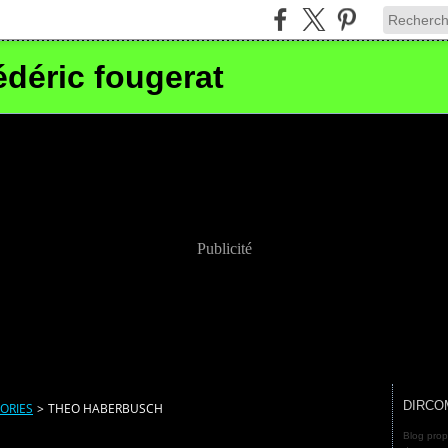
édéric fougerat
Publicité
DIRCO
ORIES
>
THEO HABERBUSCH
Blog prop