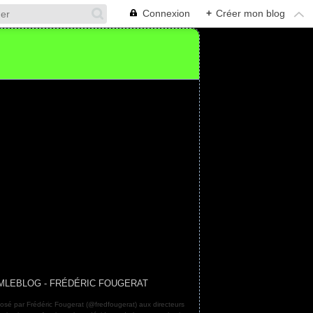
Connexion
+
Créer mon blog
MLEBLOG - FRÉDÉRIC FOUGERAT
osé par Frédéric Fougerat (@fredfougerat) aux directeurs