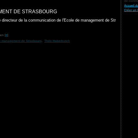
de commun
Accueil d
Créer un 
EMENT DE STRASBOURG
irecteur de la communication de l'Ecole de management de Str
en [
#
]
e management de Strasbourg
,
Théo Haberbusch