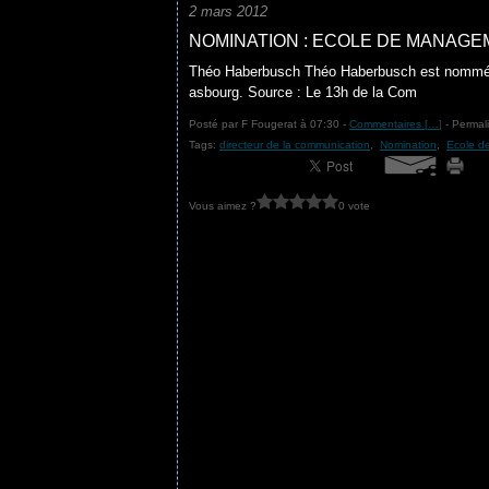
2 mars 2012
NOMINATION : ECOLE DE MANAG
Théo Haberbusch Théo Haberbusch est nommé d
asbourg. Source : Le 13h de la Com
Posté par F Fougerat à 07:30 -
Commentaires [
…
]
- Permali
Tags:
directeur de la communication
,
Nomination
,
Ecole d
Vous aimez ?
0 vote