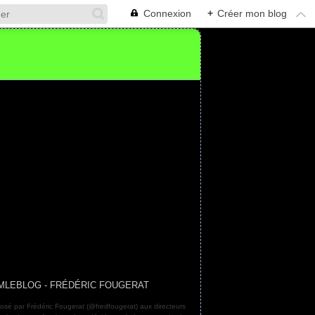
Connexion
+
Créer mon blog
MLEBLOG - FRÉDÉRIC FOUGERAT
osé par Frédéric Fougerat (@fredfougerat) aux directeurs