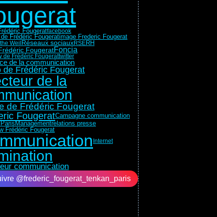
ougerat
rédéric Fougerat
facebook
 de Frédéric Fougerat
image Frederic Fougerat
Réseaux sociaux
RH
the Weil
RSE
Foncia
Frédéric Fougerat
w de Frédéric Fougerat
twitter
rice de la communication
 de Frédéric Fougerat
ecteur de la
munication
e de Frédéric Fougerat
eric Fougerat
Campagne communication
Paris
Management
relations presse
ew Frédéric Fougerat
mmunication
Internet
mination
teur communication
ivre @frederic_fougerat_tenkan_paris