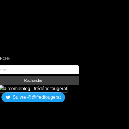
RCHE
Suivre @@fredfougerat