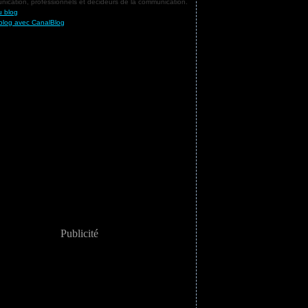
ication, professionnels et décideurs de la communication.
u blog
blog avec CanalBlog
Publicité