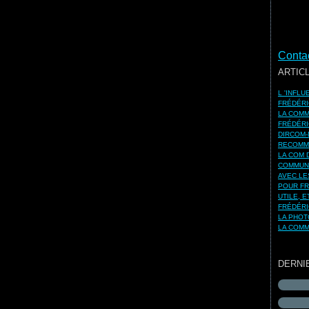
Contac
ARTIC
L 'INFL
FRÉDÉRI
LA COMM
FRÉDÉRI
DIRCOM-
RECOMMA
LA COM 
COMMUNI
AVEC LE
POUR FR
UTILE, 
FRÉDÉRI
LA PHOT
LA COMM
DERNI