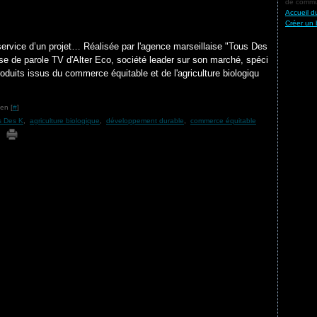
de commun
Accueil d
Créer un 
service d’un projet… Réalisée par l'agence marseillaise "Tous Des
ise de parole TV d'Alter Eco, société leader sur son marché, spéci
roduits issus du commerce équitable et de l'agriculture biologiqu
en [
#
]
s Des K
,
agriculture biologique
,
développement durable
,
commerce équitable