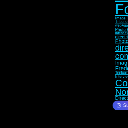
F
Image F
Tribune
web
Aga
Photo 
Intervie
direct
Photo
dir
com
Imag
Fred
Tenkan 
Intervi
Co
No
Direc
Su