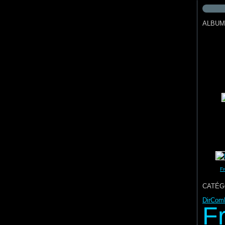
ALBUM
Fr
CATÉG
DirCom
F