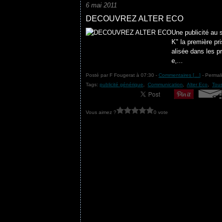
6 mai 2011
DECOUVREZ ALTER ECO
Une publicité au 
K" la première pr
alisée dans les p
e,...
Posté par F Fougerat à 07:30 -
Commentaires [
…
]
- Permali
Tags:
publicité générique
,
Communication
,
Alter Eco
,
Tou
Vous aimez ?
0 vote