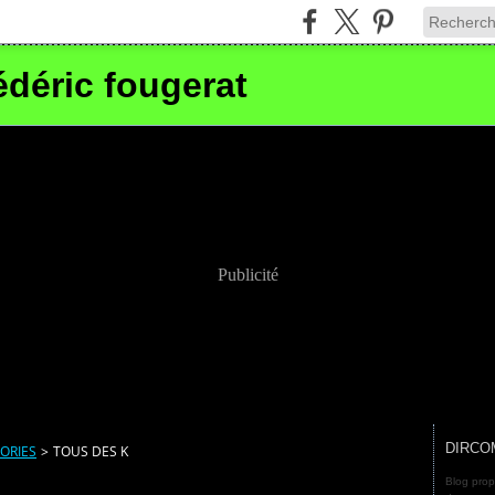
édéric fougerat
Publicité
DIRCO
ORIES
>
TOUS DES K
Blog prop