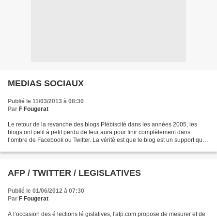
MEDIAS SOCIAUX
Publié le 11/03/2013 à 08:30
Par
F Fougerat
Le retour de la revanche des blogs Plébiscité dans les années 2005, les
blogs ont petit à petit perdu de leur aura pour finir complètement dans
l’ombre de Facebook ou Twitter. La vérité est que le blog est un support qui
fait peur (“on va me critiquer...
AFP / TWITTER / LEGISLATIVES
Publié le 01/06/2012 à 07:30
Par
F Fougerat
A l’occasion des é lections lé gislatives, l'afp.com propose de mesurer et de