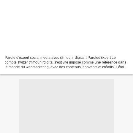
Parole d'expert social media avec @mounirdigital #ParoledExpert Le
compte Twitter @mounirdigital s’est vite imposé comme une référence dans
le monde du webmarketing, avec des contenus innovants et créatifs. Il était
donc intéressant de demander à Mounir...