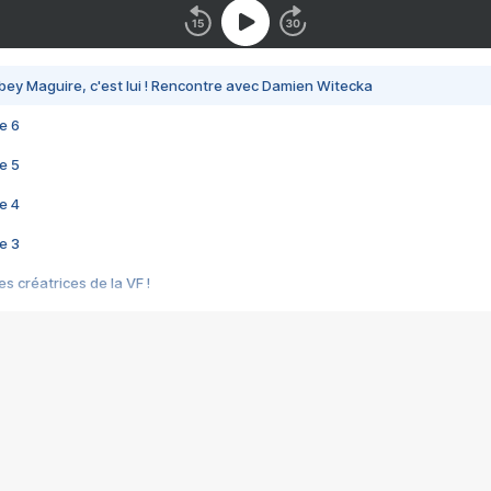
bey Maguire, c'est lui ! Rencontre avec Damien Witecka
e 6
e 5
e 4
e 3
s créatrices de la VF !
e 2
e 1
e Mektoub My Love arrive enfin ! Rencontre avec Shaïn Boumedine et Sal
i : après Toni en famille
elle réalise le bouleversant Dites lui que je l'aime