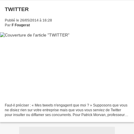
TWITTER
Publié le 26/05/2014 à 16:28
Par
F Fougerat
Faut-il préciser : « Mes tweets n'engagent que moi ? » Supposons que vous
ne disiez rien sur votre entreprise mais que vous vous serviez de Twitter
pour insulter ou diffamer ses concurrents. Pour Patrick Morvan, professeur
de droit social à Assas, votre...