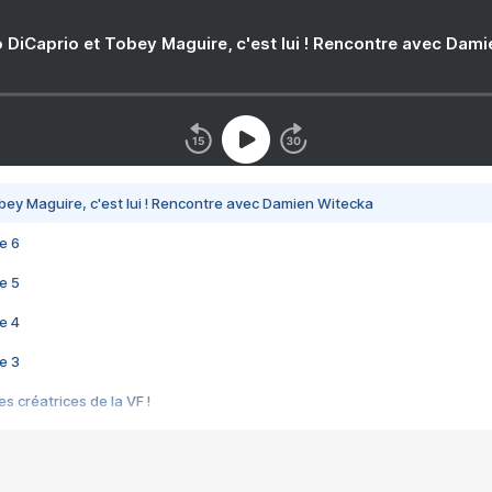
 DiCaprio et Tobey Maguire, c'est lui ! Rencontre avec Dam
bey Maguire, c'est lui ! Rencontre avec Damien Witecka
e 6
e 5
e 4
e 3
s créatrices de la VF !
e 2
e 1