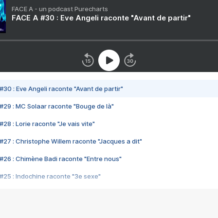
FACE A - un podcast Purecharts
FACE A #30 : Eve Angeli raconte "Avant de partir"
#30 : Eve Angeli raconte "Avant de partir"
#29 : MC Solaar raconte "Bouge de là"
28 : Lorie raconte "Je vais vite"
#27 : Christophe Willem raconte "Jacques a dit"
#26 : Chimène Badi raconte "Entre nous"
#25 : Indochine raconte "3e sexe"
#24 : Zaho raconte "C'est chelou"
#23 : Patrick Bruel raconte "Au café des délices"