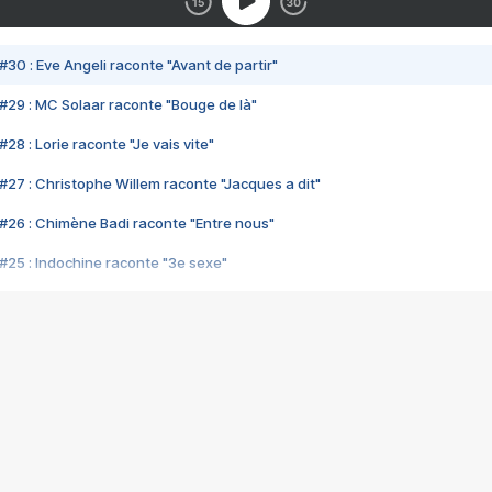
#30 : Eve Angeli raconte "Avant de partir"
#29 : MC Solaar raconte "Bouge de là"
28 : Lorie raconte "Je vais vite"
#27 : Christophe Willem raconte "Jacques a dit"
#26 : Chimène Badi raconte "Entre nous"
#25 : Indochine raconte "3e sexe"
#24 : Zaho raconte "C'est chelou"
#23 : Patrick Bruel raconte "Au café des délices"
#22 : Kyo raconte "Le chemin"
#21 : Nolwenn Leroy raconte "Cassé"
#20 : Patrick Hernandez raconte "Born to be alive"