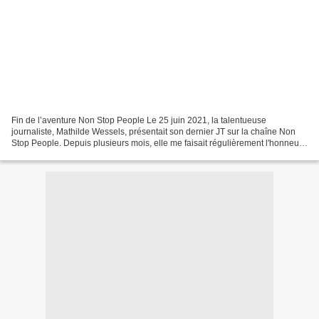
Fin de l’aventure Non Stop People Le 25 juin 2021, la talentueuse
journaliste, Mathilde Wessels, présentait son dernier JT sur la chaîne Non
Stop People. Depuis plusieurs mois, elle me faisait régulièrement l'honneur
de soliciter mes analyses de communicant...