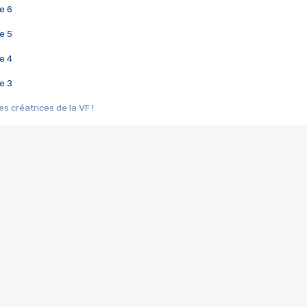
e 6
e 5
e 4
e 3
s créatrices de la VF !
e 2
e 1
e Mektoub My Love arrive enfin ! Rencontre avec Shaïn Boumedine et Sal
i : après Toni en famille
elle réalise le bouleversant Dites lui que je l'aime
ais ! Rencontre autour de Vie privée de Rebecca Zlotowski
 de Marguerite, Grave... Rencontre avec Ella Rumpf
 Les Rêveurs, un film intime sur la santé mentale