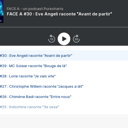
FACE A - un podcast Purecharts
FACE A #30 : Eve Angeli raconte "Avant de partir"
#30 : Eve Angeli raconte "Avant de partir"
#29 : MC Solaar raconte "Bouge de là"
28 : Lorie raconte "Je vais vite"
#27 : Christophe Willem raconte "Jacques a dit"
#26 : Chimène Badi raconte "Entre nous"
#25 : Indochine raconte "3e sexe"
#24 : Zaho raconte "C'est chelou"
#23 : Patrick Bruel raconte "Au café des délices"