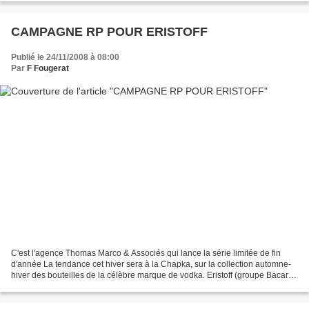
CAMPAGNE RP POUR ERISTOFF
Publié le 24/11/2008 à 08:00
Par
F Fougerat
C'est l'agence Thomas Marco & Associés qui lance la série limitée de fin
d'année La tendance cet hiver sera à la Chapka, sur la collection automne-
hiver des bouteilles de la célèbre marque de vodka. Eristoff (groupe Bacardi-
Martini), présentée comme la...