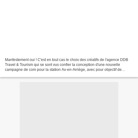
Manfestement oui ! C'est en tout cas le choix des créatifs de l'agence DDB
Travel & Tourism qui se sont vus confier la conception d'une nouvelle
campagne de com pour la station Ax-en-Arriège, avec pour objectif de
"renforcer", il l'était donc probablement...