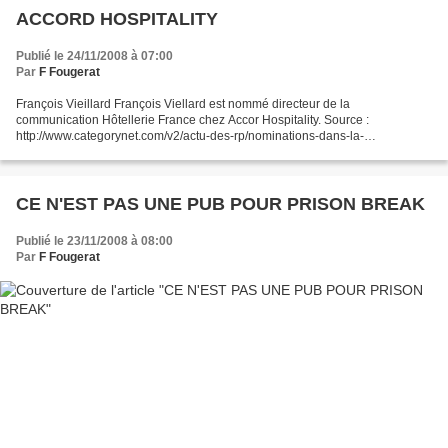
ACCORD HOSPITALITY
Publié le 24/11/2008 à 07:00
Par
F Fougerat
François Vieillard François Viellard est nommé directeur de la
communication Hôtellerie France chez Accor Hospitality. Source :
http://www.categorynet.com/v2/actu-des-rp/nominations-dans-la-
communication-et-relations-presse/francois-vieillard-est-nom...
CE N'EST PAS UNE PUB POUR PRISON BREAK
Publié le 23/11/2008 à 08:00
Par
F Fougerat