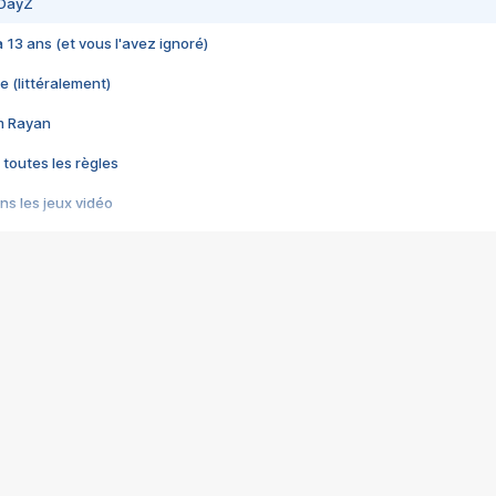
 DayZ
 a 13 ans (et vous l'avez ignoré)
e (littéralement)
im Rayan
 toutes les règles
s les jeux vidéo
us choquant de Rockstar ? - Le scandale BULLY
e plus moche de Steam
du RÊVE tourne au CAUCHEMAR
pendant 8 heures
it… à tort
umiliés par un jeu vidéo
ire - Final Fantasy 8